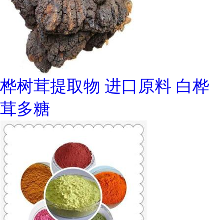
桦树茸提取物 进口原料 白桦
茸多糖