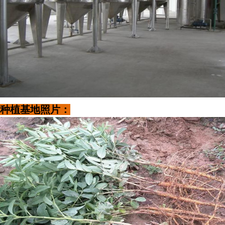
种植基地照片：