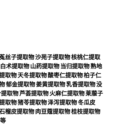
菟丝子提取物
沙苑子提取物
核桃仁提取
白术提取物
山药提取物
当归提取物
熟地
提取物
天冬提取物
酸枣仁提取物
柏子仁
物
郁金提取物
姜黄提取物
乳香提取物
没
叶提取物
芦荟提取物
火麻仁提取物
莱菔子
提取物
猪苓提取物
泽泻提取物
冬瓜皮
石榴皮提取物
肉豆蔻提取物
桂枝提取物
等