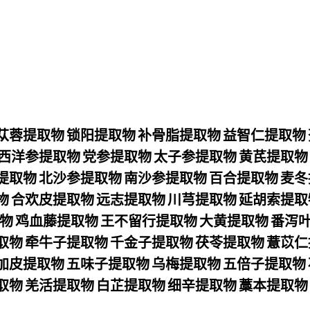
苁蓉提取物
锁阳提取物
补骨脂提取物
益智仁提取物
西洋参提取物
党参提取物
太子参提取物
黄芪提取物
提取物
北沙参提取物
南沙参提取物
百合提取物
麦冬
物
合欢皮提取物
远志提取物
川芎提取物
延胡索提取
物
鸡血藤提取物
王不留行提取物
大黄提取物
番泻
取物
牵牛子提取物
千金子提取物
茯苓提取物
薏苡仁
加皮提取物
五味子提取物
乌梅提取物
五倍子提取物
取物
羌活提取物
白芷提取物
细辛提取物
藁本提取物