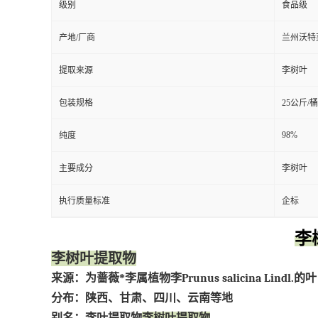
级别
食品级
产地/厂商
兰州沃特
提取来源
李树叶
包装规格
25公斤/桶
98%
纯度
主要成分
李树叶
执行质量标准
企标
李
李树叶提取物
来源：为蔷薇*李属植物李
Prunus salicina Lindl.
的叶
分布：陕西、甘肃、四川、云南等地
别名：李叶提取物
李树叶提取物