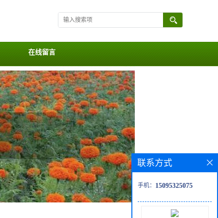
在线留言
联系方式
手机：
15095325075