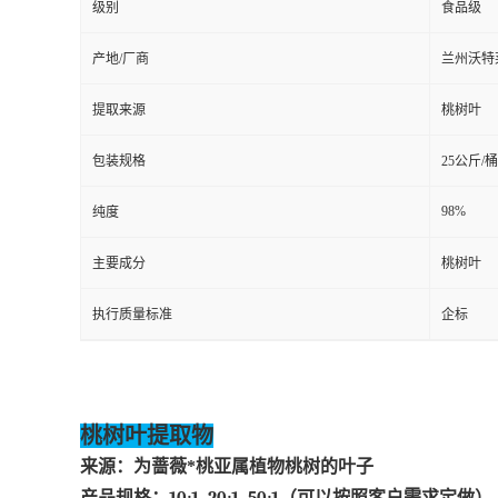
级别
食品级
产地/厂商
兰州沃特
提取来源
桃树叶
包装规格
25公斤/桶
98%
纯度
主要成分
桃树叶
执行质量标准
企标
桃树叶提取物
来源：为蔷薇*桃亚属植物桃树的叶子
产品规格：
（可以按照客户需求定做）