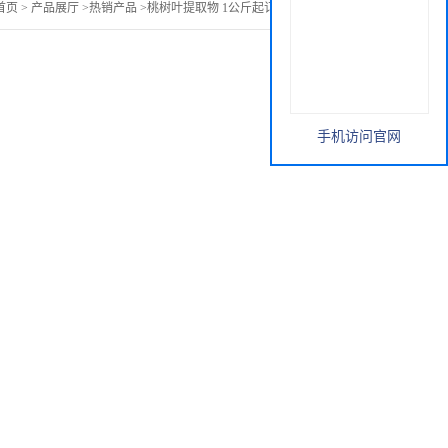
首页
>
产品展厅
>
热销产品
>
桃树叶提取物 1公斤起订 大量现货供应
手机访问官网