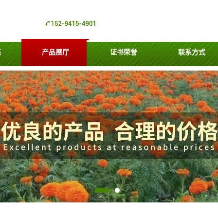
态
产品展厅
证书荣誉
联系方式