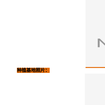
种植基地照片：