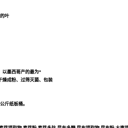
物的叶
，以墨西哥产的最为*
干燥成粉、过筛灭菌、包装
5公斤纸板桶。
麦芽提取物
麦芽粉 麦芽多肽 昆布多糖
昆布提取物
昆布粉 大枣