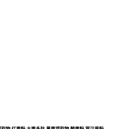
提取物 红枣粉
大枣多肽
黑枣提取物 酸枣粉
罗汉果粉