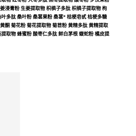
生姜浸膏粉
生姜提取物
枳椇子多肽
枳椇子提取物
枸
桑叶多肽
桑叶粉
桑葚果粉
桑葚*
桔梗皂甙
桔梗多糖
黄酮 菊花粉
菊花提取物
菊苣粉 黄精多肽 黄精提取
英提取物
蜂蜜粉
酸枣仁多肽
鲜白茅根
蝮蛇粉
橘皮提