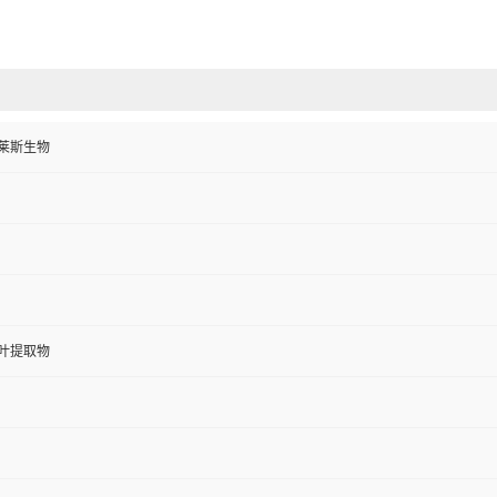
莱斯生物
叶提取物