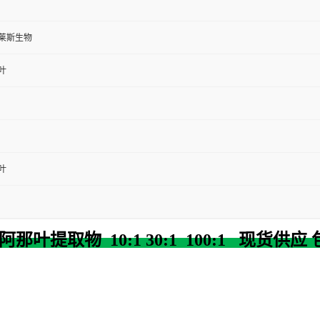
莱斯生物
叶
叶
那叶提取物 10:1 30:1 100:1 现货供应