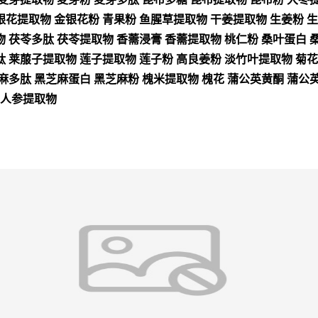
银花提取物
金银花粉
青果粉
鱼腥草提取物
干姜提取物
生姜粉
物
茯苓多肽
茯苓提取物
香薷浸膏 香薷提取物
桃仁粉
桑叶蛋白 
肽
莱菔子提取物
莲子提取物
莲子粉
高良姜粉
淡竹叶提取物
菊花
麻多肽
黑芝麻蛋白
黑芝麻粉
槐米提取物
槐花 蒲公英黄酮 蒲公
 人参提取物