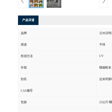
产品详请
品牌
兰州沃特
用途
不祥
UV
检测方法
外观
精细粉末
别名
达米阿那
CAS编号
包装
25公斤/桶