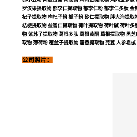
罗汉果提取物 郁李仁提取物
郁李仁粉
郁李仁多肽 金
杞子提取物
枸杞子粉
栀子粉
砂仁提取物 胖大海提取
桔梗提取物
益智仁提取物
荷叶提取物
荷叶碱
荷叶多
物
紫苏子提取物
葛根多肽 葛根黄酮
葛根提取物
黑芝
取物
薄荷粉 覆盆子提取物
藿香提取物
芫荽
人参皂甙
公司照片：