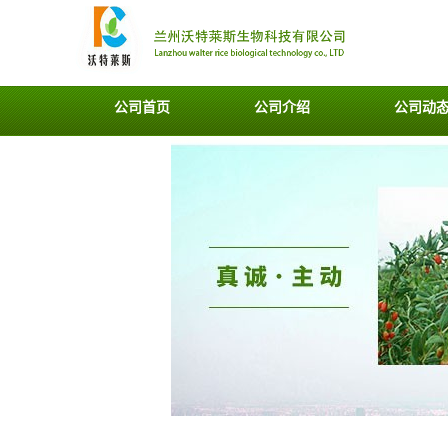
公司首页
公司介绍
公司动