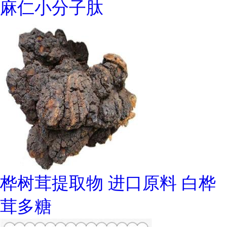
麻仁小分子肽
桦树茸提取物 进口原料 白桦
茸多糖