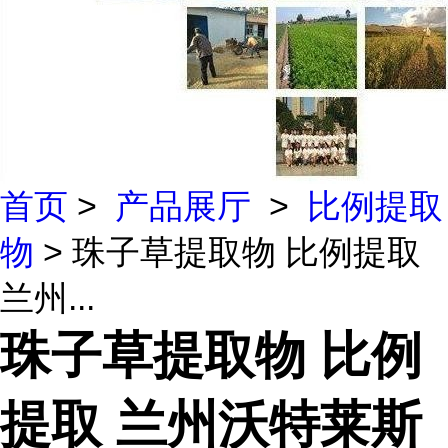
首页
>
产品展厅
>
比例提取
物
> 珠子草提取物 比例提取
兰州...
珠子草提取物 比例
提取 兰州沃特莱斯