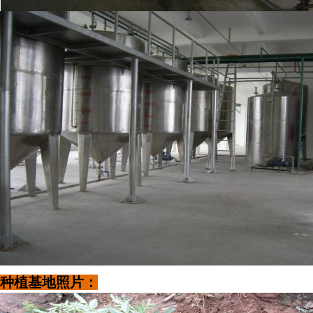
种植基地照片：