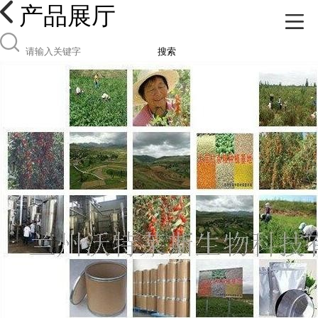
产品展厅
搜索