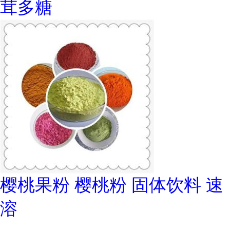
茸多糖
樱桃果粉 樱桃粉 固体饮料 速
溶