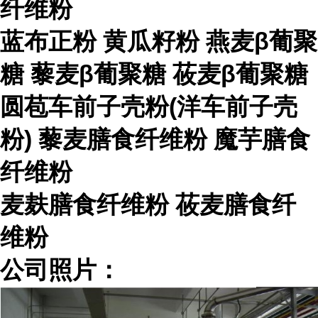
纤维粉
蓝布正粉 黄瓜籽粉 燕麦β葡聚
糖 藜麦β葡聚糖 莜麦β葡聚糖
圆苞车前子壳粉(洋车前子壳
粉) 藜麦膳食纤维粉 魔芋膳食
纤维粉
麦麸膳食纤维粉 莜麦膳食纤
维粉
公司照片：