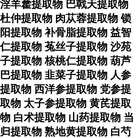
淫羊藿提取物
巴戟天提取物
杜仲提取物
肉苁蓉提取物
锁
阳提取物
补骨脂提取物
益智
仁提取物
菟丝子提取物
沙苑
子提取物
核桃仁提取物
葫芦
巴提取物
韭菜子提取物
人参
提取物
西洋参提取物
党参提
取物
太子参提取物
黄芪提取
物
白术提取物
山药提取物
当
归提取物
熟地黄提取物
白芍