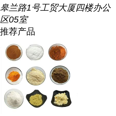
皋兰路1号工贸大厦四楼办公
区05室
推荐产品