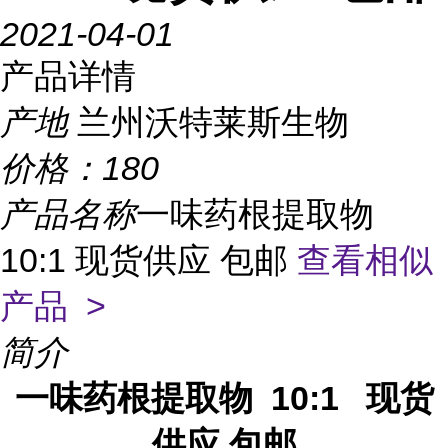
2021-04-01
产品详情
产地
兰州沃特莱斯生物
价格：
180
产品名称
一味药根提取物
10:1 现货供应 包邮
查看相似
产品 >
简介
一味药根提取物 10:1 现货
供应 包邮