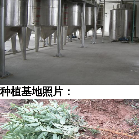
种植基地照片：