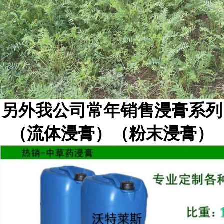
另外我公司常年销售浸膏系列
（流体浸膏）（粉末浸膏）