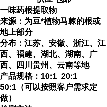
一味药根提取物
来源：为豆*植物马棘的根或
地上部分
分布：江苏、安徽、浙江、江
西、福建、湖北、湖南、广
西、四川贵州、云南等地
产品规格：
10:1 20:1
50:1
（可以按照客户需求定
做）