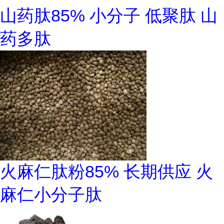
山药肽85% 小分子 低聚肽 山
药多肽
火麻仁肽粉85% 长期供应 火
麻仁小分子肽