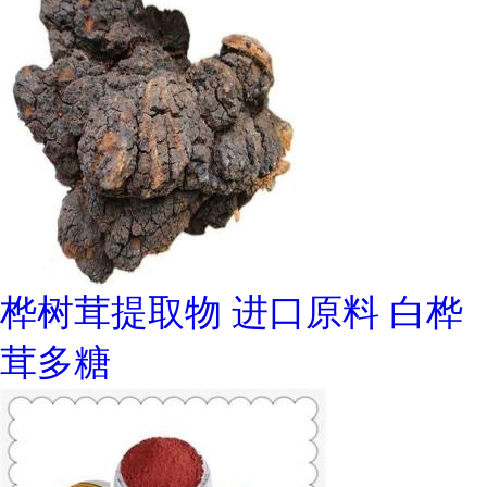
桦树茸提取物 进口原料 白桦
茸多糖