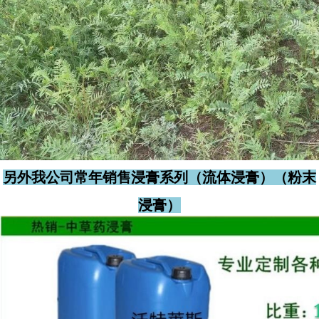
另外我公司常年销售浸膏系列（流体浸膏）（粉末
浸膏）