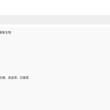
莱斯生物
石蚕、真金草、石面莲