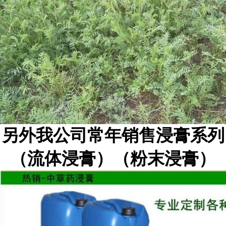
另外我公司常年销售浸膏系列
（流体浸膏）（粉末浸膏）