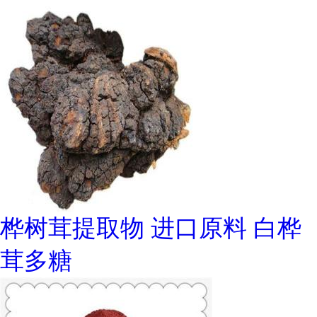
桦树茸提取物 进口原料 白桦
茸多糖