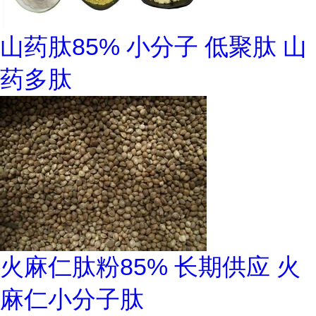
山药肽85% 小分子 低聚肽 山
药多肽
火麻仁肽粉85% 长期供应 火
麻仁小分子肽