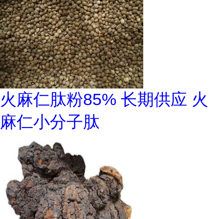
火麻仁肽粉85% 长期供应 火
麻仁小分子肽