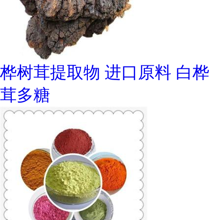
桦树茸提取物 进口原料 白桦
茸多糖