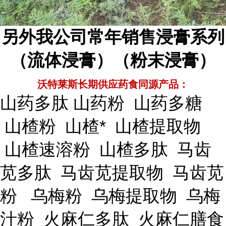
另外我公司常年销售浸膏系列
（流体浸膏）（粉末浸膏）
沃特莱斯长期供应药食同源产品：
山药多肽 山药粉 山药多糖
山楂粉 山楂* 山楂提取物
山楂速溶粉 山楂多肽 马齿
苋多肽 马齿苋提取物 马齿苋
粉 乌梅粉 乌梅提取物 乌梅
汁粉 火麻仁多肽 火麻仁膳食