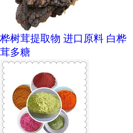
桦树茸提取物 进口原料 白桦
茸多糖