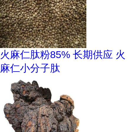
火麻仁肽粉85% 长期供应 火
麻仁小分子肽