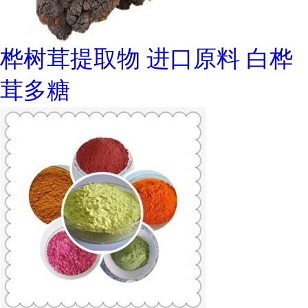
桦树茸提取物 进口原料 白桦
茸多糖