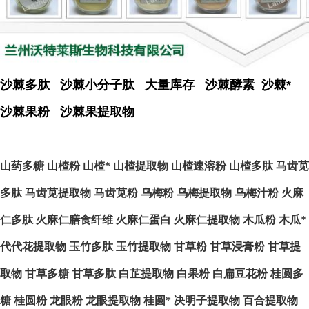
沙棘多肽 沙棘小分子肽 大量库存 沙棘酵素 沙棘*
沙棘果粉 沙棘果提取物
山药多糖
山楂粉
山楂*
山楂提取物
山楂速溶粉
山楂多肽
马齿苋
多肽
马齿苋提取物
马齿苋粉
乌梅粉
乌梅提取物
乌梅汁粉
火麻
仁多肽
火麻仁膳食纤维
火麻仁蛋白
火麻仁提取物
木瓜粉
木瓜*
代代花提取物
玉竹多肽
玉竹提取物
甘草粉
甘草浸膏粉
甘草提
取物
甘草多糖
甘草多肽
白芷提取物
白果粉
白扁豆花粉
桂圆多
糖
桂圆粉
龙眼粉
龙眼提取物
桂圆*
决明子提取物
百合提取物