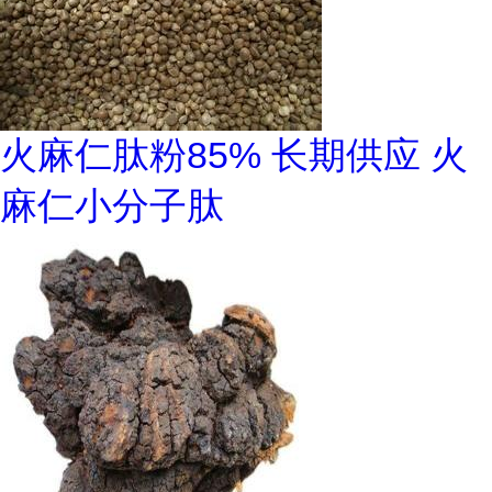
火麻仁肽粉85% 长期供应 火
麻仁小分子肽