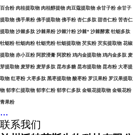
百合粉
肉桂提取物
肉桂醇提物
肉豆蔻提取物
余甘子粉
余甘子
提取物
佛手果粉
佛手提取物
佛手粉
杏仁多肽
甜杏仁粉
苦杏仁
提取物
沙棘多肽
沙棘果粉
沙棘汁粉
沙棘*
沙棘酵素
牡蛎多肽
牡蛎粉
牡蛎肉粉
牡蛎壳粉
牡蛎提取物
芡实粉
芡实提取物
花椒
提取物
赤小豆粉
阿胶浸膏
阿胶粉
鸡内金提取物
鸡内金多肽
麦
芽提取物
麦芽粉
麦芽多肽
昆布多糖
昆布提取物
昆布粉
大枣提
取物
红枣粉
大枣多肽
黑枣提取物
酸枣粉
罗汉果粉
罗汉果提取
物
郁李仁提取物
郁李仁粉
郁李仁多肽
金银花提取物
金银花粉
青果粉
...
联系我们