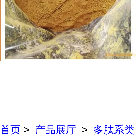
首页
>
产品展厅
>
多肽系类