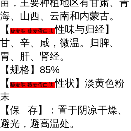
亩，主要种植地区有甘肃、青
海、山西、云南和内蒙古。
【
性味与归经】
藜麦肽 藜麦蛋白肽
甘、辛、咸，微温。归脾、
胃、肝、肾经。
【规格】85%
【
性状】淡黄色粉
藜麦肽 藜麦蛋白肽
末
【保 存】：置于阴凉干燥、
避光，避高温处。