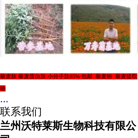
藜麦肽 藜麦蛋白肽 小分子肽85% 包邮 藜麦粉 藜麦提取
物
...
联系我们
兰州沃特莱斯生物科技有限公