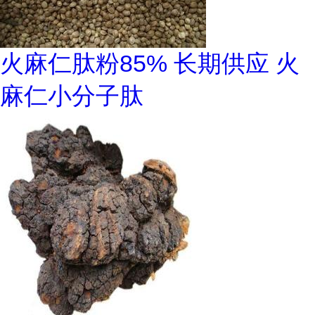
火麻仁肽粉85% 长期供应 火
麻仁小分子肽