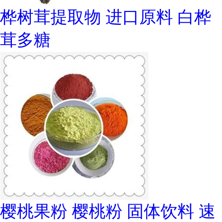
桦树茸提取物 进口原料 白桦
茸多糖
樱桃果粉 樱桃粉 固体饮料 速