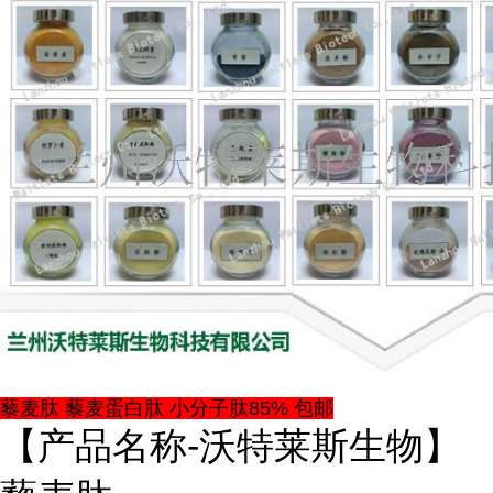
藜麦肽 藜麦蛋白肽 小分子肽85% 包邮
【产品名称-沃特莱斯生物】