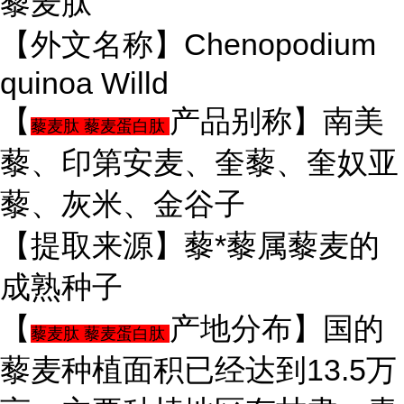
藜麦肽
【外文名称】Chenopodium
quinoa Willd
【
产品别称】南美
藜麦肽 藜麦蛋白肽
藜、印第安麦、奎藜、奎奴亚
藜、灰米、金谷子
【提取来源】藜*藜属藜麦的
成熟种子
【
产地分布】国的
藜麦肽 藜麦蛋白肽
藜麦种植面积已经达到13.5万