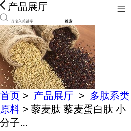
产品展厅
搜索
首页
>
产品展厅
>
多肽系类
原料
> 藜麦肽 藜麦蛋白肽 小
分子...