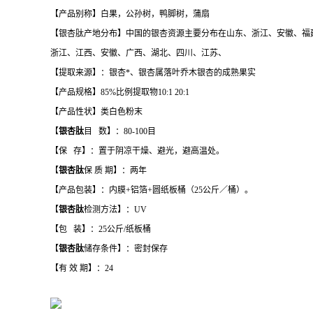
【产品别称】白果，公孙树，鸭脚树，蒲扇
【银杏肽产地分布】中国的银杏资源主要分布在山东、浙江、安徽、福
浙江、江西、安徽、广西、湖北、四川、江苏、
【提取来源】：银杏*、银杏属落叶乔木银杏的成熟果实
【产品规格】85%比例提取物10:1 20:1
【产品性状】类白色粉末
【
银杏肽
目 数】：80-100目
【保 存】：置于阴凉干燥、避光，避高温处。
【
银杏肽
保 质 期】：两年
【产品包装】：内膜+铝箔+圆纸板桶（25公斤／桶）。
【
银杏肽
检测方法】：UV
【包 装】：25公斤/纸板桶
【
银杏肽
储存条件】：密封保存
【有 效 期】：24