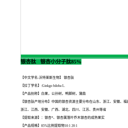
银杏肽 银杏小分子肽85%
【中文学名-沃特莱斯生物】 银杏肽
【拉丁学名】:Ginkgo biloba L.
【产品别称】白果，公孙树，鸭脚树，蒲扇
【银杏肽产地分布】中国的银杏资源主要分布在山东、浙江、安徽、福
浙江、江西、安徽、广西、湖北、四川、江苏、贵州等省
【提取来源】：银杏*、银杏属落叶乔木银杏的成熟果实
【产品规格】85%比例提取物10:1 20:1