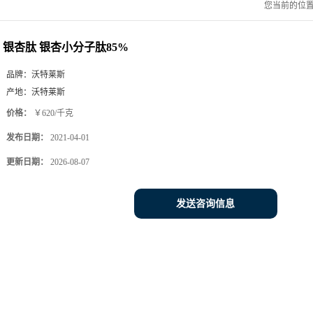
您当前的位
银杏肽 银杏小分子肽85%
品牌：
沃特莱斯
产地：
沃特莱斯
价格：
￥620/千克
发布日期：
2021-04-01
更新日期：
2026-08-07
发送咨询信息