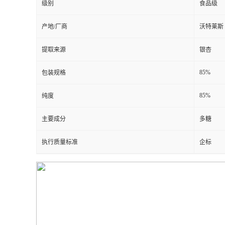
级别
食品级
产地/厂商
沃特莱斯
提取来源
银杏
85%
包装规格
85%
纯度
主要成分
多糖
执行质量标准
企标