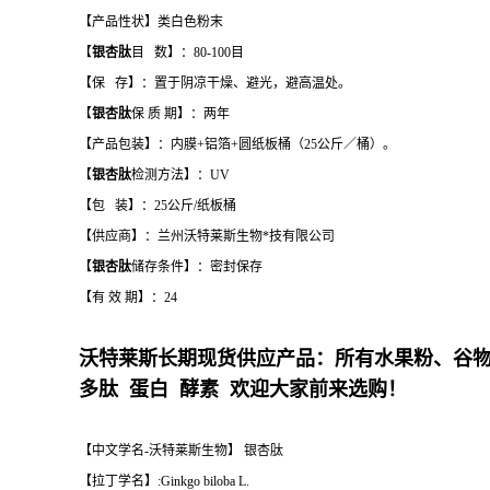
【产品性状】类白色粉末
【
银杏肽
目 数】：80-100目
【保 存】：置于阴凉干燥、避光，避高温处。
【
银杏肽
保 质 期】：两年
【产品包装】：内膜+铝箔+圆纸板桶（25公斤／桶）。
【
银杏肽
检测方法】：UV
【包 装】：25公斤/纸板桶
【供应商】：兰州沃特莱斯生物*技有限公司
【
银杏肽
储存条件】：密封保存
【有 效 期】：24
沃特莱斯长期现货供应产品：所有水果粉、谷
多肽 蛋白 酵素 欢迎大家前来选购！
【中文学名-沃特莱斯生物】 银杏肽
【拉丁学名】:Ginkgo biloba L.