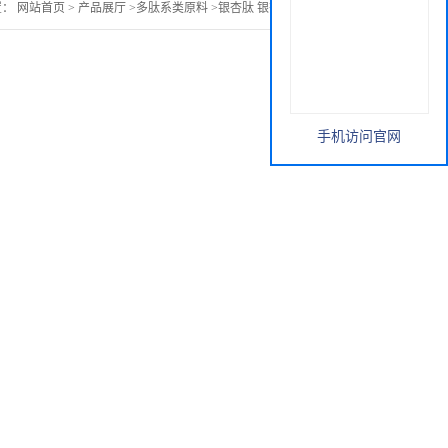
置：
网站首页
>
产品展厅
>
多肽系类原料
>
银杏肽 银杏小分子肽85%
手机访问官网