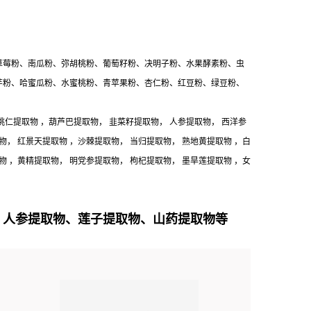
草莓粉、南瓜粉、弥胡桃粉、葡萄籽粉、决明子粉、水果酵素粉、虫
芋粉、哈蜜瓜粉、水蜜桃粉、青苹果粉、杏仁粉、红豆粉、绿豆粉、
桃仁提取物 ，葫芦巴提取物， 韭菜籽提取物， 人参提取物， 西洋参
物， 红景天提取物 ，沙棘提取物， 当归提取物， 熟地黄提取物 ，白
物 ，黄精提取物， 明党参提取物， 枸杞提取物， 墨旱莲提取物 ，女
、人参提取物、莲子提取物、山药提取物等