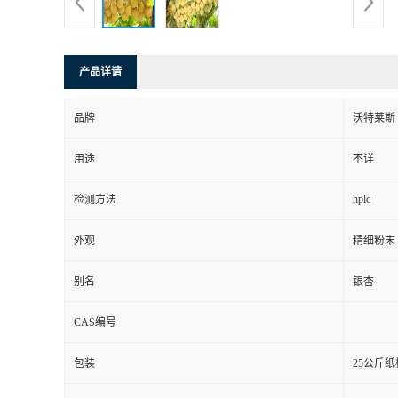
产品详请
品牌
沃特莱斯
用途
不详
hplc
检测方法
外观
精细粉末
别名
银杏
CAS编号
包装
25公斤