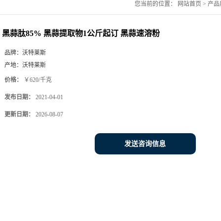
您当前的位置：
网站首页
>
产品
黑蒜肽85% 黑蒜提取物1公斤起订 黑蒜速溶粉
品牌：
沃特莱斯
产地：
沃特莱斯
价格：
￥620/千克
发布日期：
2021-04-01
更新日期：
2026-08-07
发送咨询信息