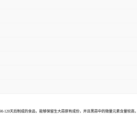
箱里发酵90-120天后制成的食品，能够保留生大蒜原有成份，并且黑蒜中的微量元素含量较