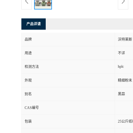
产品详请
品牌
沃特莱斯
用途
不详
hplc
检测方法
外观
精细粉末
别名
黑蒜
CAS编号
包装
25公斤