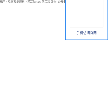
展厅
>
多肽系类原料
>
黑蒜肽85% 黑蒜提取物1公斤起订 黑蒜速溶粉
手机访问官网