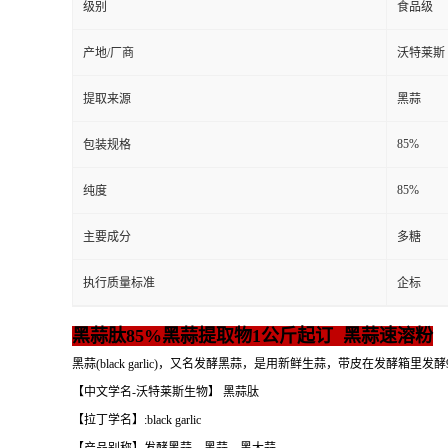
级别
食品级
产地/厂商
沃特莱斯
提取来源
黑蒜
85%
包装规格
85%
纯度
主要成分
多糖
执行质量标准
企标
黑蒜肽85%黑蒜提取物1公斤起订 黑蒜速溶粉
黑蒜(black garlic)，又名发酵黑蒜，是用新鲜生蒜，带皮在发酵
【中文学名-沃特莱斯生物】 黑蒜肽
【拉丁学名】:black garlic