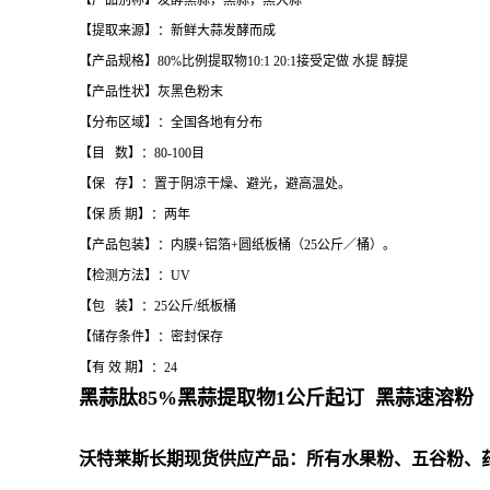
【产品别称】发酵黑蒜，黑蒜，黑大蒜
【提取来源】：新鲜大蒜发酵而成
【产品规格】80%比例提取物10:1 20:1接受定做 水提 醇提
【产品性状】灰黑色粉末
【分布区域】：全国各地有分布
【目 数】：80-100目
【保 存】：置于阴凉干燥、避光，避高温处。
【保 质 期】：两年
【产品包装】：内膜+铝箔+圆纸板桶（25公斤／桶）。
【检测方法】：UV
【包 装】：25公斤/纸板桶
【储存条件】：密封保存
【有 效 期】：24
黑蒜肽85%黑蒜提取物1公斤起订 黑蒜速溶粉
沃特莱斯长期现货供应产品：所有水果粉、五谷粉、药