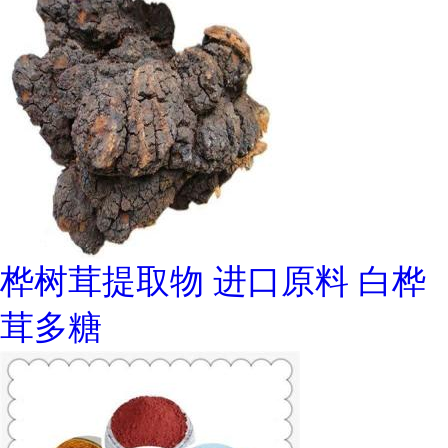
桦树茸提取物 进口原料 白桦
茸多糖