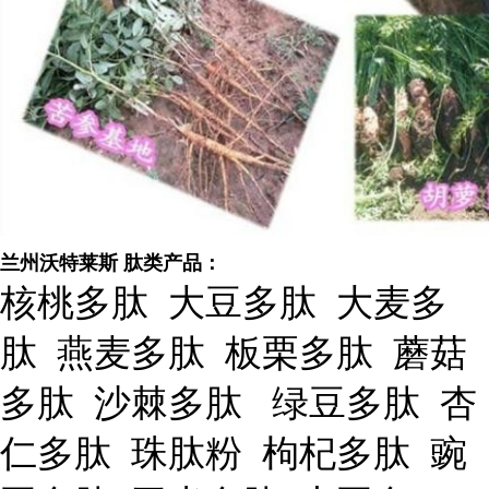
兰州沃特莱斯 肽类产品：
核桃多肽 大豆多肽 大麦多
肽 燕麦多肽 板栗多肽 蘑菇
多肽 沙棘多肽 绿豆多肽 杏
仁多肽 珠肽粉 枸杞多肽 豌