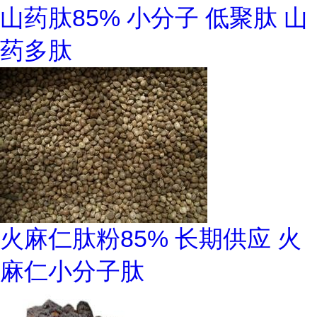
山药肽85% 小分子 低聚肽 山
药多肽
火麻仁肽粉85% 长期供应 火
麻仁小分子肽