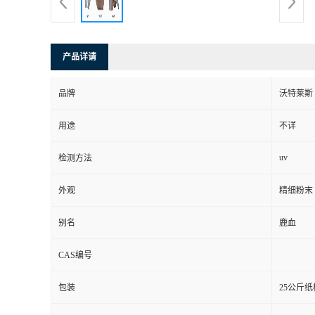
产品详请
品牌
沃特莱斯
用途
不详
uv
检测方法
外观
精细粉末
别名
鹿血
CAS编号
包装
25公斤