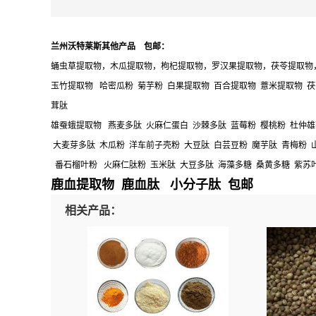
兰州沃特莱斯其他产品 包邮：
蛹虫草提取物，木瓜提取物，枸杞提取物，罗汉果提取物，茯苓提取物，
玉竹提取物 哈密瓜粉 菊芋粉 白果提取物 百合提取物 薏米提取物 茯
茸肽
雄蚕蛾提取物 燕麦多肽 火麻仁蛋白 沙棘多肽 蓝莓粉 樱桃粉 杜仲雄
大麦芽多肽 木瓜粉 洋车前子壳粉 大豆肽 白芸豆粉 魔芋肽 青梅粉 
番石榴叶粉 火麻仁肽粉 玉米肽 大豆多肽 海藻多糖 桑黄多糖 紫苏
鹿血提取物 鹿血肽 小分子肽 包邮
相关产品：