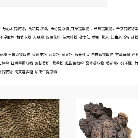
分心木提取物，黄精提取物，玉竹提取物 ,甘草提取物 ，苦瓜提取物，苦参提取物
苓提取物 胡萝卜粉 大蒜粉 玫瑰花粉 辣木叶粉 藜麦肽 香瓜 紫米 红曲米 金针菇
花粉 玉米须提取物 香蕉皮粉 菠菜粉 苹果粉 苦荞多肽 白桦茸提取物 甘草黄酮 芦
山楂粉 红树莓提取物 紫甘蓝粉 紫薯粉 红甜菜根粉 桑叶提取物 葵花盘小分子肽 竹
叶提取物 肉苁蓉多糖 酸枣仁提取物