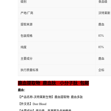
级别
食品级
产地/厂商
沃特莱斯
提取来源
鹿血
85%
包装规格
85%
纯度
主要成分
鹿血
执行质量标准
企标
鹿血提取物 鹿血肽 小分子肽 包邮
鹿血：
【产品名称-沃特莱斯生物】鹿血提取物 鹿血多肽
【外文名】Deer Blood