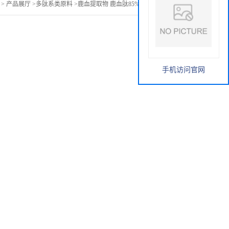
>
产品展厅
>
多肽系类原料
>
鹿血提取物 鹿血肽85% 小分子肽 包邮
手机访问官网