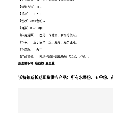
【主要成分】蛋白质，氨基酸及多种酶类。
【检测方法】TLC
【规格】10:1 20:1
【性状】棕红色粉末
【目数】80--100目
【应用范围】：医药、保健品、食品等领域。
【保存】：置于阴凉干燥、避光，避高温处。
【保质期】：两年
【产品包装】：内膜+铝箔+圆纸板桶（25公斤／桶）。
鹿血提取物 鹿血粉 鹿血肽
沃特莱斯长期现货供应产品：所有水果粉、五谷粉、药