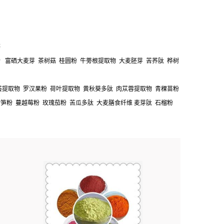
等
粉 富硒大麦芽 茶树菇 桂圆粉 牛蒡根提取物 大麦胚芽 苦荞肽 桦树
荟提取物 罗汉果粉 荷叶提取物 黄秋葵多肽 肉苁蓉提取物 青稞苗粉
笋粉 蔓越莓粉 玫瑰茄粉 苦瓜多肽 大麦膳食纤维 麦芽肽 石榴粉