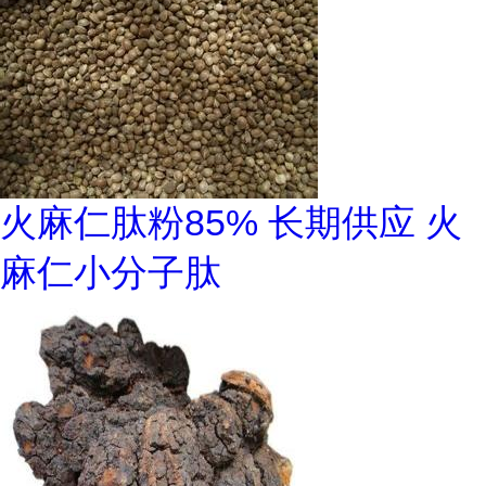
火麻仁肽粉85% 长期供应 火
麻仁小分子肽