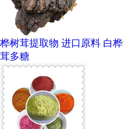
桦树茸提取物 进口原料 白桦
茸多糖