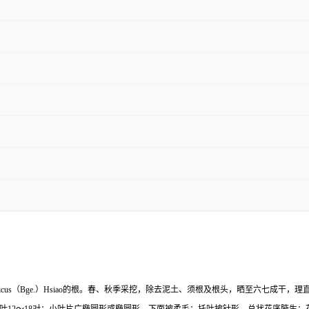
var．mongholicus（Bge.）Hsiao的根。春、秋季采挖，除去泥土、须根及根头，晒至六七成干