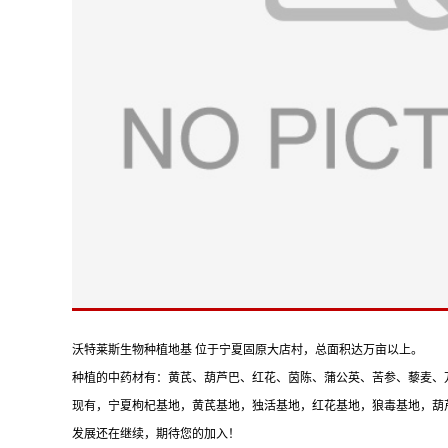
沃特莱斯生物种植地基 位于宁夏固原大店村，总面积达万亩以上。
种植的中药材有：黄芪、葫芦巴、红花、茵陈、蒲公英、苦参、藜麦、万寿
现有，宁夏枸杞基地，黄芪基地，独活基地，红花基地，狼毒基地，葫芦
发展还在继续，期待您的加入！