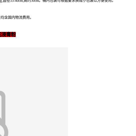
kg,直径35-40cm,高约50cm。桶内包装可根据要求换成小包装以方便使用。
般均含国内物流费用。
芪浸膏粉