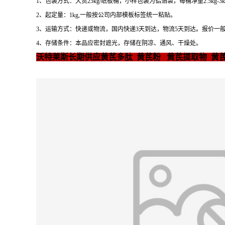
1、包装方式：大货25kg/纸板桶，小样包装为铝箔袋，每桶净重2.5kg-3
2、起定量：1kg,一般按公司内部模板标签统一粘贴。
3、运输方式：快递或物流，国内快递3天到达，物流5天到达。报价一
4、存储条件：本品应密封遮光，存储在阴凉、通风、干燥处。
沃特莱斯长期供应黄芪多肽 黄芪粉 黄芪提取物 黄