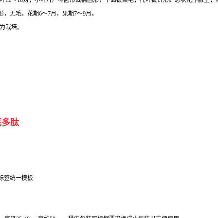
叶12～18对；小叶片广椭圆形或椭圆形，下面被柔毛；托叶披针形。总状花序腋生
，无毛。花期6～7月，果期7～9月。
为栽培。
芪多肽
部标签统一模板