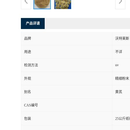
产品详请
品牌
沃特莱斯
用途
不详
uv
检测方法
外观
精细粉末
别名
黄芪
CAS编号
包装
25公斤