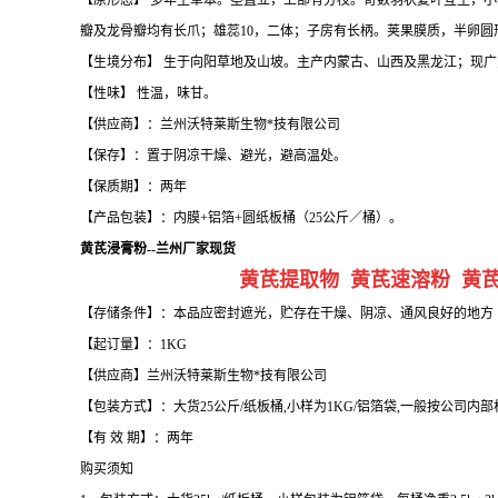
【原形态】 多年生草本。茎直立，上部有分枝。奇数羽状复叶互生，小
瓣及龙骨瓣均有长爪；雄蕊10，二体；子房有长柄。荚果膜质，半卵圆形
【生境分布】 生于向阳草地及山坡。主产内蒙古、山西及黑龙江；现广
【性味】 性温，味甘。
【供应商】：兰州沃特莱斯生物*技有限公司
【保存】：置于阴凉干燥、避光，避高温处。
【保质期】：两年
【产品包装】：内膜+铝箔+圆纸板桶（25公斤／桶）。
黄芪浸膏粉--兰州厂家现货
黄芪提取物 黄芪速溶粉 黄
【存储条件】：本品应密封遮光，贮存在干燥、阴凉、通风良好的地方
【起订量】：1KG
【供应商】兰州沃特莱斯生物*技有限公司
【包装方式】：大货25公斤/纸板桶,小样为1KG/铝箔袋,一般按公司内
【有 效 期】：两年
购买须知