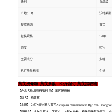
级别
食品级
产地/厂商
沃特莱斯
提取来源
黄芪
包装规格
120目
85%
纯度
主要成分
多糖
执行质量标准
企标
黄芪浸膏粉 黄芪多肽 1公斤起订 黄芪提取物
【产品名称-沃特莱斯生物】黄芪浸膏粉
【别名】 绵黄芪
【来源】 为豆*植物蒙古黄芪Astragalus membranaceus Bge. 