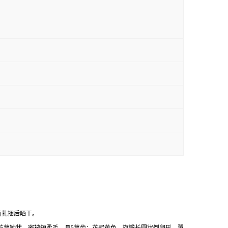
，理直扎捆后晒干。