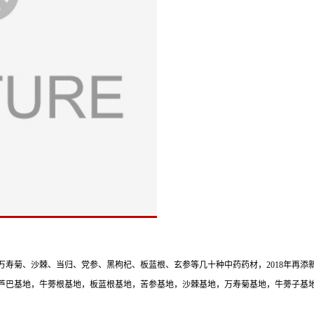
菊、沙棘、当归、党参、黑枸杞、板蓝根、玄参等几十种中药药材，2018年再添新品
巴基地，牛蒡根基地，板蓝根基地，苦参基地，沙棘基地，万寿菊基地，牛蒡子基地.