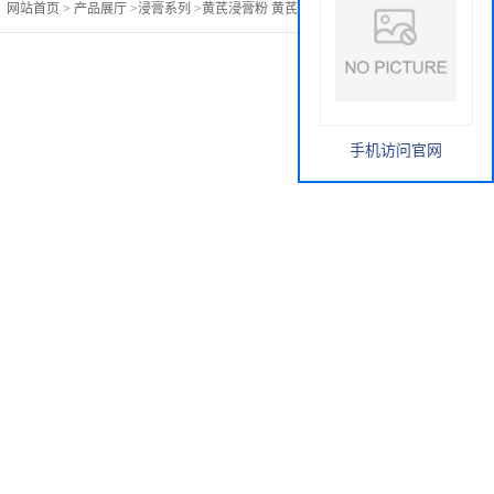
：
网站首页
>
产品展厅
>
浸膏系列
>
黄芪浸膏粉 黄芪多肽 1公斤起订
手机访问官网