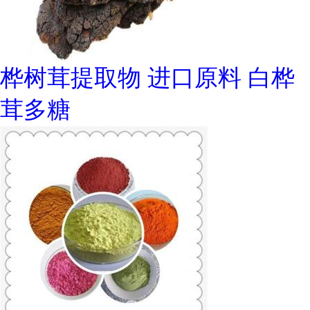
桦树茸提取物 进口原料 白桦
茸多糖