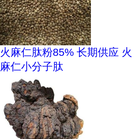
火麻仁肽粉85% 长期供应 火
麻仁小分子肽