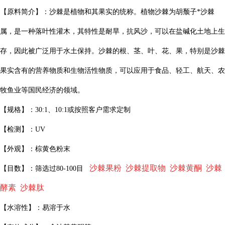
【原料简介】：沙棘是植物和其果实的统称。植物沙棘为胡颓子*沙棘
属，是一种落叶性灌木，其特性是耐旱，抗风沙，可以在盐碱化土地上生
存，因此被广泛用于水土保持。沙棘的根、茎、叶、花、果，特别是沙棘
果实含有的营养物质和生物活性物质，可以应用于食品、轻工、航天、农
牧鱼业等国民经济的领域。
【规格】：30:1、10:1或按照客户需求定制
【检测】：UV
【外观】：棕黄色粉末
沙棘果粉 沙棘提取物 沙棘黄酮 沙棘
【目数】：筛选过80-100目
酵素 沙棘肽
【水溶性】：易溶于水