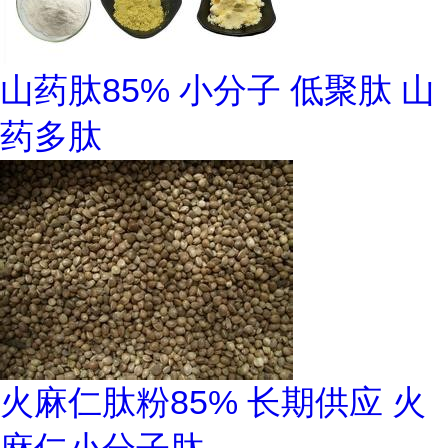
山药肽85% 小分子 低聚肽 山
药多肽
火麻仁肽粉85% 长期供应 火