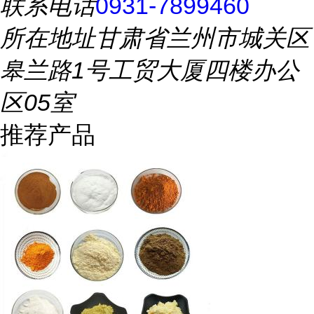
联系电话
0931-7899460
所在地址
甘肃省兰州市城关区
皋兰路1号工贸大厦四楼办公
区05室
推荐产品