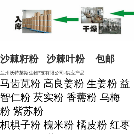
沙棘籽粉 沙棘叶粉 包邮
兰州沃特莱斯生物*技有限公司-供应产品
马齿苋粉 高良姜粉 生姜粉 益
智仁粉 芡实粉 香薷粉 乌梅
粉 紫苏粉
枳椇子粉 槐米粉 橘皮粉 红枣