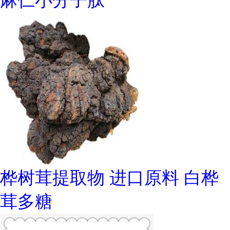
麻仁小分子肽
桦树茸提取物 进口原料 白桦
茸多糖