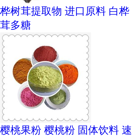
桦树茸提取物 进口原料 白桦
茸多糖
樱桃果粉 樱桃粉 固体饮料 速