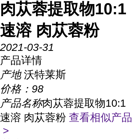
肉苁蓉提取物10:1
速溶 肉苁蓉粉
2021-03-31
产品详情
产地
沃特莱斯
价格：
98
产品名称
肉苁蓉提取物10:1
速溶 肉苁蓉粉
查看相似产品
>