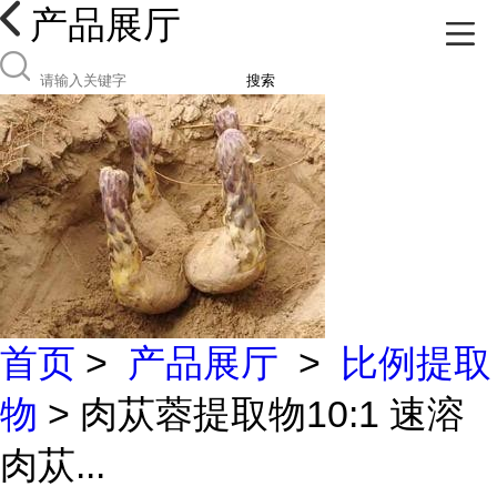
产品展厅
搜索
首页
>
产品展厅
>
比例提取
物
> 肉苁蓉提取物10:1 速溶
肉苁...