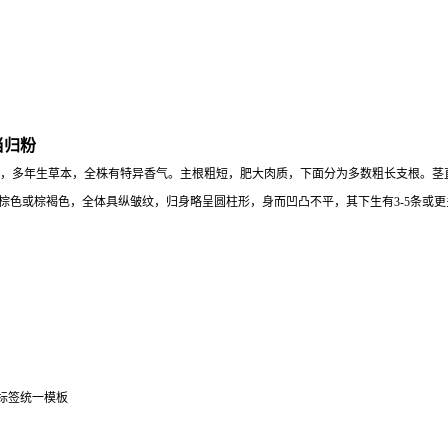
当归粉
s(Oliv.)Diels的干燥根，多年生草本，全株有特异香气。主根粗短，肥大肉质，下面分为多数
外表灰棕色或棕褐色，全体具纵皱纹，归身略呈圆柱形，身而凹凸不平，其下生有3-5条
部标签统一模板