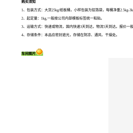
购买须知
1、包装方式：大货25kg/纸板桶，小样包装为铝箔袋，每桶净重2.5kg-3
2、起定量：1kg,一般按公司内部模板标签统一粘贴。
3、运输方式：快递或物流，国内快递3天到达，物流5天到达。报价一
4、存储条件：本品应密封遮光，存储在阴凉、通风、干燥处。
车间图片