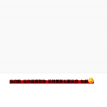
当归粉 当归根提取物 沃特莱斯长期供应 包邮