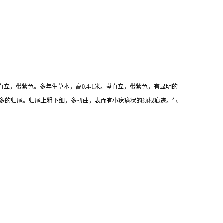
粗长支根。茎直立，带紫色。多年生草本，高0.4-1米。茎直立，带紫色，有显明的
或更多的归尾。归尾上粗下细，多扭曲，表而有小疙瘩状的须根痕迹。气