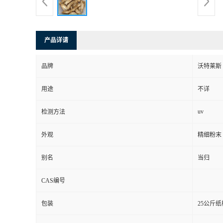
产品详请
品牌
沃特莱斯
用途
不详
uv
检测方法
外观
精细粉末
别名
当归
CAS编号
包装
25公斤