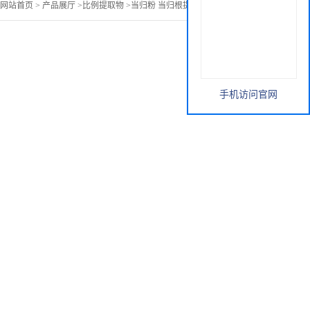
网站首页
>
产品展厅
>
比例提取物
>
当归粉 当归根提取物 基地种植
手机访问官网