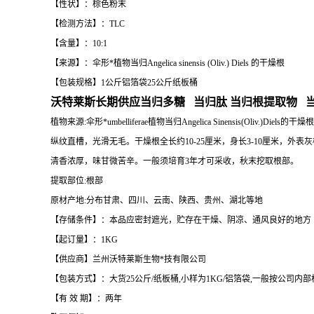
【性状】：棕色粉末
【检测方法】：TLC
【含量】：10:1
【来源】：伞形*植物当归Angelica sinensis (Oliv.) Diels 的干燥根
【包装规格】1公斤铝箔袋25公斤纸板桶
沃特莱斯长期供应当归多糖 当归肽 当归根提取物 
植物来源:伞形*umbelliferae植物当归Angelica Sinensi
纵纹直槽，光滑无毛。干燥根全长约10-25厘米，身长3-10厘米，
清香浓厚，味甘微苦辛。一般须培育3年才可采收，秋末挖取根部。
提取部位:根部
原材产地:分布甘肃、四川、云南、陕西、贵州、湖北等地
【存储条件】：本品应密封遮光，贮存在干燥、阴凉、通风良好的地方
【起订量】：1KG
【供应商】兰州沃特莱斯生物*技有限公司
【包装方式】：大货25公斤/纸板桶,小样为1KG/铝箔袋,一般按公司内
【有 效 期】：两年