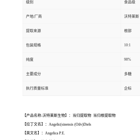
级别
食品级
产地/厂商
沃特莱斯
提取来源
根部
10:1
包装规格
98%
纯度
主要成分
多糖
执行质量标准
企标
【产品名称-沃特莱斯生物】：当归提取物 当归根提取物
【拉丁文名】：Angelic(sinensis (Oilv)Diels
【英文名】：Angelica P.E.