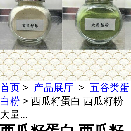
首页
>
产品展厅
>
五谷类蛋
白粉
> 西瓜籽蛋白 西瓜籽粉
大量...