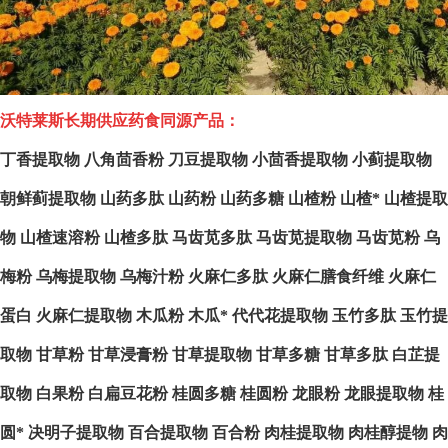
沃特莱斯长期供应药食同源产品：
丁香提取物
八角茴香粉
刀豆提取物
小茴香提取物
小蓟提取物
朝鲜蓟提取物
山药多肽
山药粉
山药多糖
山楂粉
山楂*
山楂提取
物
山楂速溶粉
山楂多肽
马齿苋多肽
马齿苋提取物
马齿苋粉
乌
梅粉
乌梅提取物
乌梅汁粉
火麻仁多肽
火麻仁膳食纤维
火麻仁
蛋白
火麻仁提取物
木瓜粉
木瓜*
代代花提取物
玉竹多肽
玉竹提
取物
甘草粉
甘草浸膏粉
甘草提取物
甘草多糖
甘草多肽
白芷提
取物
白果粉
白扁豆花粉
桂圆多糖
桂圆粉
龙眼粉
龙眼提取物
桂
圆*
决明子提取物
百合提取物
百合粉
肉桂提取物
肉桂醇提物
肉