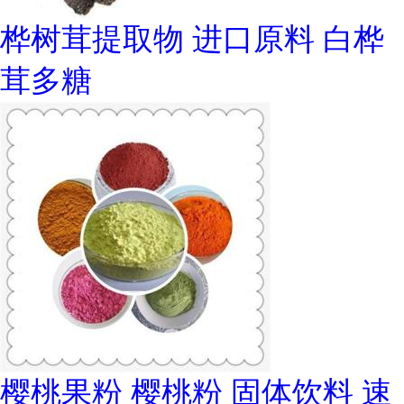
桦树茸提取物 进口原料 白桦
茸多糖
樱桃果粉 樱桃粉 固体饮料 速