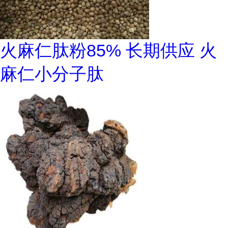
火麻仁肽粉85% 长期供应 火
麻仁小分子肽