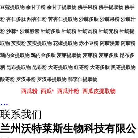
豆蔻提取物
余甘子粉
余甘子提取物
佛手果粉
佛手提取物
佛手
粉
杏仁多肽
甜杏仁粉
苦杏仁提取物
沙棘多肽
沙棘果粉
沙棘汁
粉
沙棘*
沙棘酵素
牡蛎多肽
牡蛎粉
牡蛎肉粉
牡蛎壳粉
牡蛎提
取物
芡实粉
芡实提取物
花椒提取物
赤小豆粉
阿胶浸膏
阿胶粉
鸡内金提取物
鸡内金多肽
麦芽提取物
麦芽粉
麦芽多肽
昆布多
糖
昆布提取物
昆布粉
大枣提取物
红枣粉
大枣多肽
黑枣提取物
酸枣粉
罗汉果粉
罗汉果提取物
郁李仁提取物
西瓜粉 西瓜* 西瓜汁粉 西瓜皮提取物
...
联系我们
兰州沃特莱斯生物科技有限公