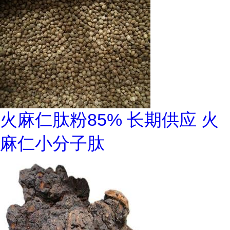
火麻仁肽粉85% 长期供应 火
麻仁小分子肽