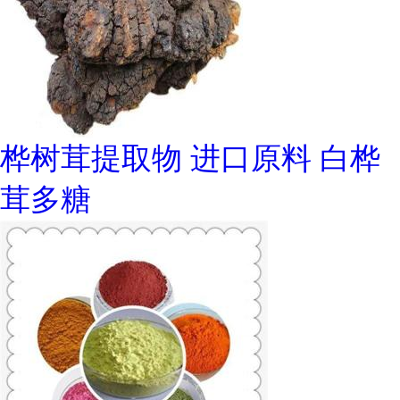
桦树茸提取物 进口原料 白桦
茸多糖