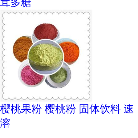
茸多糖
樱桃果粉 樱桃粉 固体饮料 速
溶