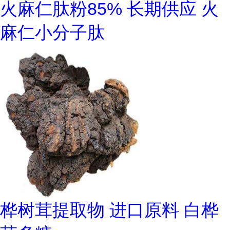
火麻仁肽粉85% 长期供应 火
麻仁小分子肽
桦树茸提取物 进口原料 白桦