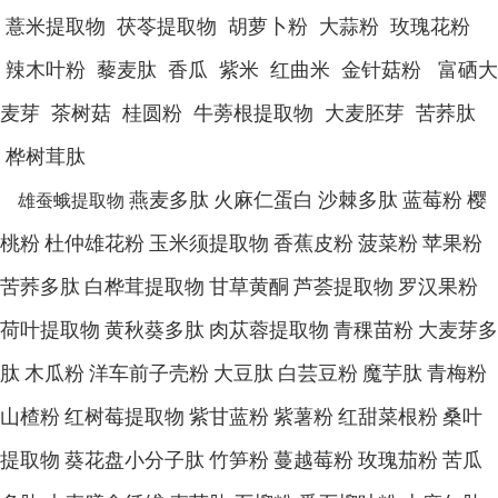
薏米提取物 茯苓提取物 胡萝卜粉 大蒜粉 玫瑰花粉
辣木叶粉 藜麦肽 香瓜 紫米 红曲米 金针菇粉 富硒大
麦芽 茶树菇 桂圆粉 牛蒡根提取物 大麦胚芽 苦荞肽
桦树茸肽
燕麦多肽
火麻仁蛋白
沙棘多肽
蓝莓粉
樱
雄蚕蛾提取物
桃粉
杜仲雄花粉
玉米须提取物
香蕉皮粉
菠菜粉
苹果粉
苦荞多肽
白桦茸提取物
甘草黄酮
芦荟提取物
罗汉果粉
荷叶提取物
黄秋葵多肽
肉苁蓉提取物
青稞苗粉
大麦芽多
肽
木瓜粉
洋车前子壳粉
大豆肽
白芸豆粉
魔芋肽
青梅粉
山楂粉
红树莓提取物
紫甘蓝粉
紫薯粉
红甜菜根粉
桑叶
提取物
葵花盘小分子肽
竹笋粉
蔓越莓粉
玫瑰茄粉
苦瓜