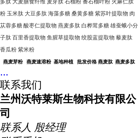
多肽
大麦膳食纤维
麦芽肽
石榴粉
番石榴叶粉
火麻仁肽
粉
玉米肽
大豆多肽
海藻多糖
桑黄多糖
紫苏叶提取物
肉
苁蓉多糖
酸枣仁提取物
燕麦多肽
白桦茸多糖
雄蚕蛾小分
子肽
百里香提取物
鱼腥草提取物
绞股蓝提取物
藜麦肽
香瓜粉
紫米粉
燕麦芽粉 燕麦速溶粉 基地种植 批发价格 燕麦肽 燕麦多肽
...
联系我们
兰州沃特莱斯生物科技有限公
司
联系人
殷经理