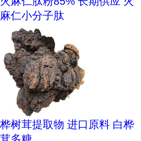
火麻仁肽粉85% 长期供应 火
麻仁小分子肽
桦树茸提取物 进口原料 白桦
茸多糖