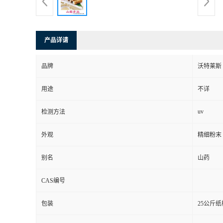
产品详请
品牌
沃特莱斯
用途
不详
uv
检测方法
外观
精细粉末
别名
山药
CAS编号
包装
25公斤