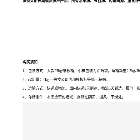
沃特莱斯长期现货供应产品：所有水果粉、五谷粉、药食同源、膳食纤维 
购买须知
1、包装方式：大货25kg/纸板桶，小样包装为铝箔袋，每桶净重2.5kg-3
2、起定量：1kg,一般按公司内部模板标签统一粘贴。
3、运输方式：快递或物流，国内快递3天到达，物流5天到达。报价一
4、存储条件：本品应密封遮光，存储在阴凉、通风、干燥处。