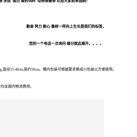
多肽 蛋白 兽药饲料 动物保健等 欢迎大家前来选购！
勤奋 努力 耐心 像树一样向上生长是我们的标签，
您的一个电话一次询问 缘分就此展开。。。。
kg,直径35-40cm,高约50cm。桶内包装可根据要求换成小包装以方便使用。
般均含国内物流费用。