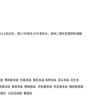
以上的对生，很少3叶轮生;叶片变异大，卵状三角形至宽卵形或戟
肽 黑蚂蚁多肽 牡蛎多肽 黄芪多肽 海参多肽 苦瓜多肽 花生多
胶原蛋白肽 鱼骨多肽 鲣鱼胜肽 羊肚菌多肽 肉苁蓉多肽 猪皮胶原蛋
龙蛋白 白芸豆肽粉 藜麦肽