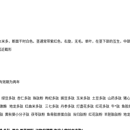
1米多，断面干时白色。茎通常带紫红色，右旋，无毛。单叶，在茎下部的互生，中部
形或近截形
有效期为两年
 绿豆多肽 杏仁多肽 珠肽粉 枸杞多肽 豌豆多肽 玉米多肽 土豆多肽 山药多肽 猪心
激酶 地龙多肽 红曲米多肽 三七多肽 丹参多肽 灯盏花多肽 红花多肽 牛*肽 鱼
肽 黄秋葵小分子肽 茯苓肽粉 鱼骨胶原蛋白肽 当归肽粉 红花肽粉 羊胚胎肽粉 地