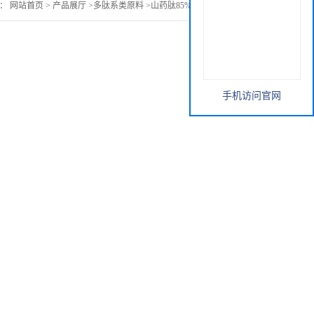
置：
网站首页
>
产品展厅
>
多肽系类原料
>
山药肽85% 小分子 低聚肽
手机访问官网