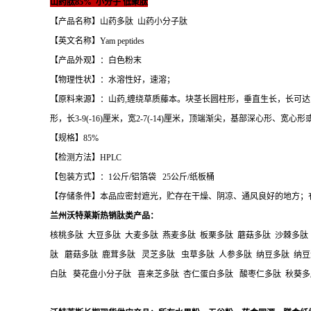
山药肽85% 小分子 低聚肽
【产品名称】山药多肽 山药小分子肽
【英文名称】Yam peptides
【产品外观】：白色粉末
【物理性状】：水溶性好，速溶；
【原料来源】：山药,缠绕草质藤本。块茎长圆柱形，垂直生长，长可达
形，长3-9(-16)厘米，宽2-7(-14)厘米，顶端渐尖，基部深心形、宽心
【规格】85%
【检测方法】HPLC
【包装方式】：1公斤/铝箔袋 25公斤/纸板桶
【存储条件】本品应密封遮光，贮存在干燥、阴凉、通风良好的地方；
兰州沃特莱斯热销肽类产品：
核桃多肽 大豆多肽 大麦多肽 燕麦多肽 板栗多肽 蘑菇多肽 沙棘多肽
肽 蘑菇多肽 鹿茸多肽 灵芝多肽 虫草多肽 人参多肽 纳豆多肽 纳豆
白肽 葵花盘小分子肽 喜来芝多肽 杏仁蛋白多肽 酸枣仁多肽 秋葵多