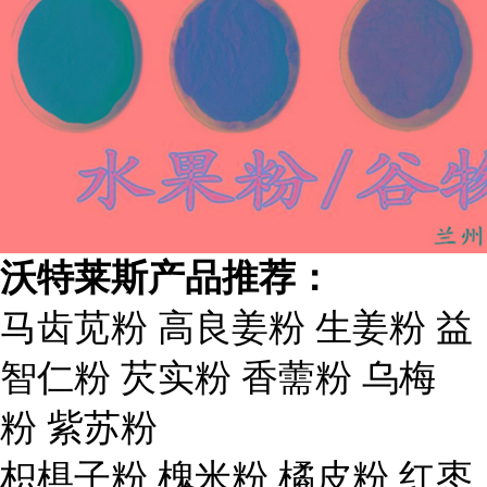
沃特莱斯产品推荐：
马齿苋粉 高良姜粉 生姜粉 益
智仁粉 芡实粉 香薷粉 乌梅
粉 紫苏粉
枳椇子粉 槐米粉 橘皮粉 红枣