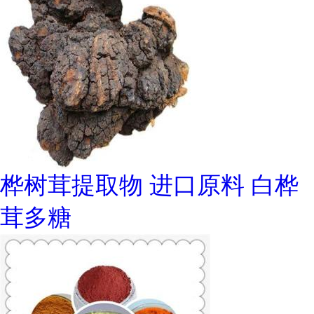
桦树茸提取物 进口原料 白桦
茸多糖