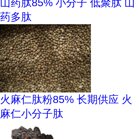
山药肽85% 小分子 低聚肽 山
药多肽
火麻仁肽粉85% 长期供应 火
麻仁小分子肽