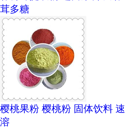
茸多糖
樱桃果粉 樱桃粉 固体饮料 速
溶