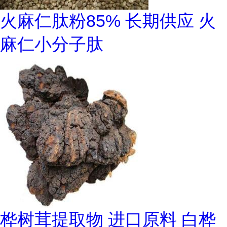
火麻仁肽粉85% 长期供应 火
麻仁小分子肽
桦树茸提取物 进口原料 白桦