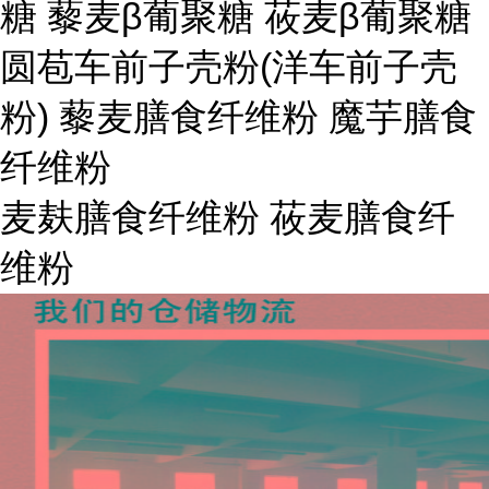
糖 藜麦β葡聚糖 莜麦β葡聚糖
圆苞车前子壳粉(洋车前子壳
粉) 藜麦膳食纤维粉 魔芋膳食
纤维粉
麦麸膳食纤维粉 莜麦膳食纤
维粉