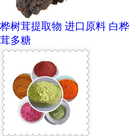
桦树茸提取物 进口原料 白桦
茸多糖