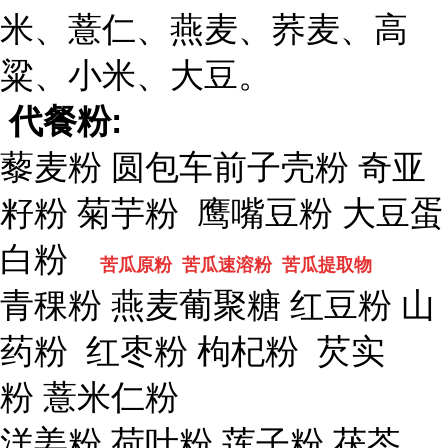
米、薏仁、燕麦、荞麦、高
粱、小米、大豆。
代餐粉
:
藜麦粉
圆包车前子壳粉
奇亚
籽粉
菊芋粉
鹰嘴豆粉
大豆蛋
白粉
苦瓜原粉 苦瓜速溶粉 苦瓜提取物
青稞粉
燕麦葡聚糖
红豆粉
山
药粉
红枣粉
枸杞粉
芡实
粉
薏米仁粉
洋姜粉
荷叶粉
莲子粉
茯苓