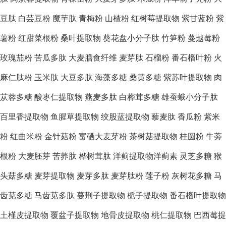
豆肽
白芸豆粉
魔芋肽
青梅粉
山楂粉
红树莓提取物
紫甘蓝粉
紫
薯粉
红甜菜根粉
桑叶提取物
葵花盘小分子肽
竹笋粉
蔓越莓粉
玫瑰茄粉
苦瓜多肽
大麦膳食纤维
麦芽肽
石榴粉
番石榴叶粉
火
麻仁肽粉
玉米肽
大豆多肽
海藻多糖
桑黄多糖
紫苏叶提取物
肉
苁蓉多糖
酸枣仁提取物
燕麦多肽
白桦茸多糖
雄蚕蛾小分子肽
百里香提取物
鱼腥草提取物
绞股蓝提取物
藜麦肽
香瓜粉
紫米
粉
红曲米粉
金针菇粉
富硒大麦芽粉
茶树菇提取物
桂圆粉
牛蒡
根粉
大麦胚芽
苦荞肽
桦树茸肽
洋蓟提取物洋蓟素
灵芝多糖
猴
头菇多糖
麦芽提取物
麦芽多肽
麦芽肽粉
莲子粉
灰树花多糖
马
齿苋多糖
马齿苋多肽
蔓荆子提取物
栀子提取物
番石榴叶提取物
土槿皮提取物
覆盆子提取物
地骨皮提取物
桃仁提取物
巴西莓提