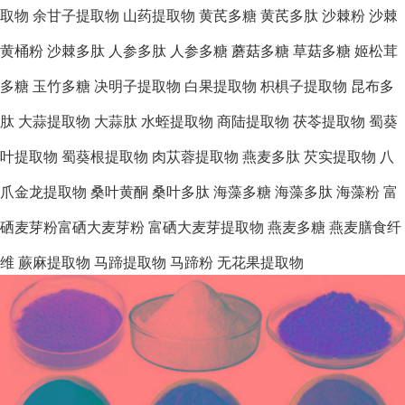
取物
余甘子提取物
山药提取物
黄芪多糖
黄芪多肽
沙棘粉
沙棘
黄桶粉
沙棘多肽
人参多肽
人参多糖
蘑菇多糖
草菇多糖
姬松茸
多糖
玉竹多糖
决明子提取物
白果提取物
枳椇子提取物
昆布多
肽
大蒜提取物
大蒜肽
水蛭提取物
商陆提取物
茯苓提取物
蜀葵
叶提取物
蜀葵根提取物
肉苁蓉提取物
燕麦多肽
芡实提取物
八
爪金龙提取物
桑叶黄酮
桑叶多肽
海藻多糖
海藻多肽
海藻粉
富
硒麦芽粉富硒大麦芽粉
富硒大麦芽提取物
燕麦多糖
燕麦膳食纤
维
蕨麻提取物
马蹄提取物
马蹄粉
无花果提取物