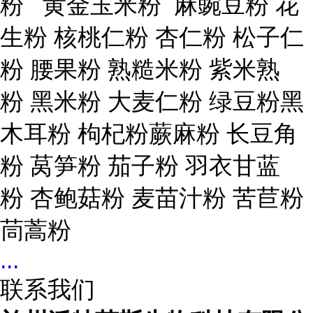
粉
黄金玉米粉
麻豌豆粉
花
生粉
核桃仁粉
杏仁粉
松子仁
粉
腰果粉
熟糙米粉
紫米熟
粉
黑米粉
大麦仁粉
绿豆粉黑
木耳粉
枸杞粉蕨麻粉
长豆角
粉
莴笋粉
茄子粉
羽衣甘蓝
粉
杏鲍菇粉
麦苗汁粉
苦苣粉
茼蒿粉
...
联系我们