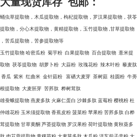
：
大量现货库存 包邮
蛹虫草提取物，木瓜提取物，枸杞提取物，罗汉果提取物，茯苓
提取物，分心木提取物，黄精提取物，玉竹提取物
,甘草提取物
，苦瓜提取物，苦参提取物等
玉竹提取物
哈密瓜粉 菊芋粉 白果提取物 百合提取物 薏米提
取物 茯苓提取物 胡萝卜粉 大蒜粉 玫瑰花粉 辣木叶粉 藜麦肽
香瓜 紫米 红曲米 金针菇粉 富硒大麦芽 茶树菇 桂圆粉 牛蒡
根提取物 大麦胚芽 苦荞肽 桦树茸肽
雄蚕蛾提取物
燕麦多肽
火麻仁蛋白
沙棘多肽
蓝莓粉
樱桃粉
杜
仲雄花粉
玉米须提取物
香蕉皮粉
菠菜粉
苹果粉
苦荞多肽
白桦
茸提取物
甘草黄酮
芦荟提取物
罗汉果粉
荷叶提取物
黄秋葵多
肽
肉苁蓉提取物
青稞苗粉
大麦芽多肽
木瓜粉
洋车前子壳粉
大