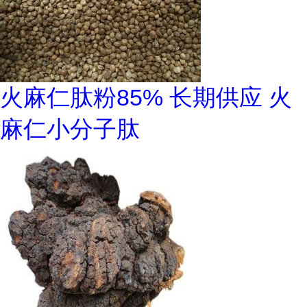
火麻仁肽粉85% 长期供应 火
麻仁小分子肽