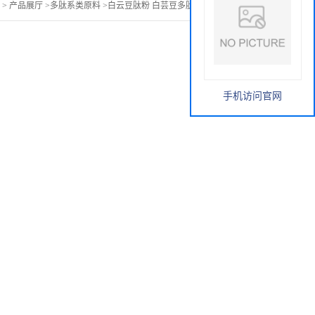
>
产品展厅
>
多肽系类原料
>
白云豆肽粉 白芸豆多肽 沃特莱斯生物
手机访问官网