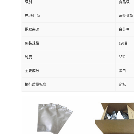
级别
食品级
产地/厂商
沃特莱斯
提取来源
白芸豆
包装规格
120目
85%
纯度
主要成分
蛋白
执行质量标准
企标