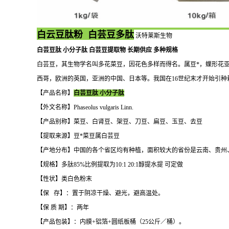
白云豆肽粉 白芸豆多肽
沃特莱斯生物
白芸豆肽 小分子肽 白芸豆提取物 长期供应 多种规格
白芸豆，其生物学名叫多花菜豆，因花色多样而得名。属豆*，蝶形花
西哥，欧洲的英国，亚洲的中国、日本等。我国在16世纪末才开始引
【产品名称】
白芸豆肽 小分子肽
【外文名称】Phaseolus vulgaris Linn.
【产品别称】菜豆、白肾豆、架豆、刀豆、扁豆、玉豆、去豆
【提取来源】豆*菜豆属白芸豆
【产地分布】中国的各个省区均有种植，面积较大的省份是云南、贵州
【规格】多肽85%比例提取为10:1 20:1醇提水提 可定做
【性状】类白色粉末
【保 存】：置于阴凉干燥、避光，避高温处。
【保 质 期】：两年
【产品包装】：内膜+铝箔+圆纸板桶（25公斤／桶）。