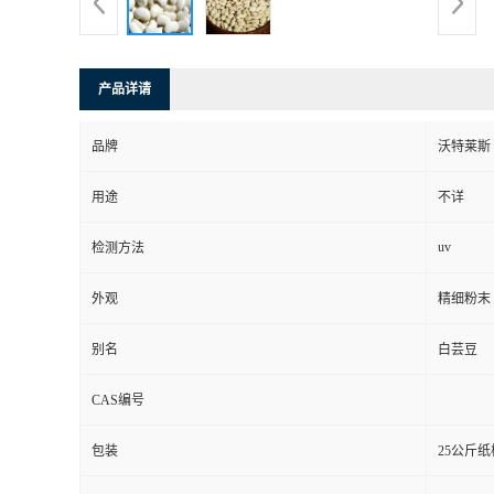
产品详请
品牌
沃特莱斯
用途
不详
uv
检测方法
外观
精细粉末
别名
白芸豆
CAS编号
包装
25公斤