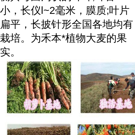
小，长仪l~2毫米，膜质;叶片
扁平，长披针形全国各地均有
栽培。为禾本*植物大麦的果
实。