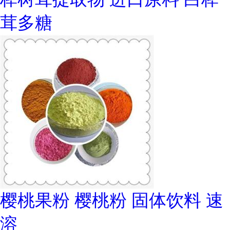
茸多糖
樱桃果粉 樱桃粉 固体饮料 速
溶