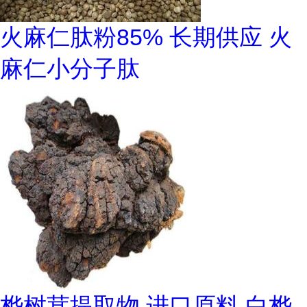
火麻仁肽粉85% 长期供应 火
麻仁小分子肽
桦树茸提取物 进口原料 白桦