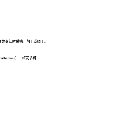
。夏季花由黄变红时采摘，阴干或晒干。
arthamone）、红花多糖