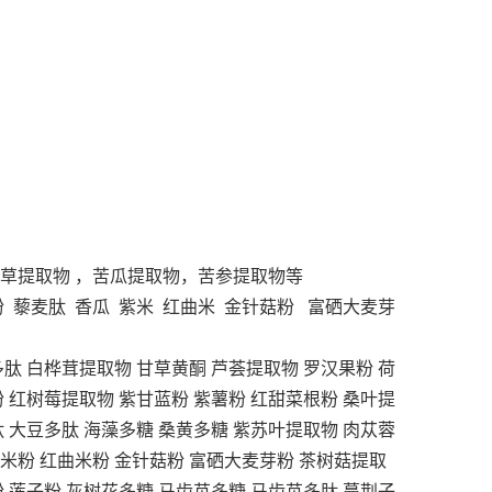
甘草提取物 ，苦瓜提取物，苦参提取物等
 藜麦肽 香瓜 紫米 红曲米 金针菇粉 富硒大麦芽
多肽
白桦茸提取物
甘草黄酮
芦荟提取物
罗汉果粉
荷
粉
红树莓提取物
紫甘蓝粉
紫薯粉
红甜菜根粉
桑叶提
肽
大豆多肽
海藻多糖
桑黄多糖
紫苏叶提取物
肉苁蓉
米粉
红曲米粉
金针菇粉
富硒大麦芽粉
茶树菇提取
粉
莲子粉
灰树花多糖
马齿苋多糖
马齿苋多肽
蔓荆子