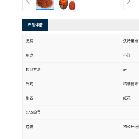
产品详请
品牌
沃特莱斯
用途
不详
uv
检测方法
外观
精细粉末
别名
红花
CAS编号
包装
25公斤