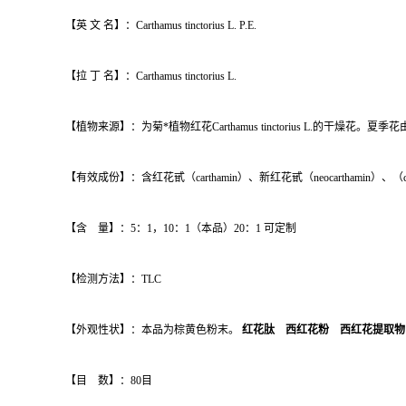
【英 文 名】：Carthamus tinctorius L. P.E.
【拉 丁 名】：Carthamus tinctorius L.
【植物来源】：为菊*植物红花Carthamus tinctorius L.的干燥花
【有效成份】：含红花甙（carthamin）、新红花甙（neocarthamin）、（c
【含 量】：5：1，10：1（本品）20：1 可定制
【检测方法】：TLC
【外观性状】：本品为棕黄色粉末。
红花肽 西红花粉 西红花提取物
【目 数】：80目