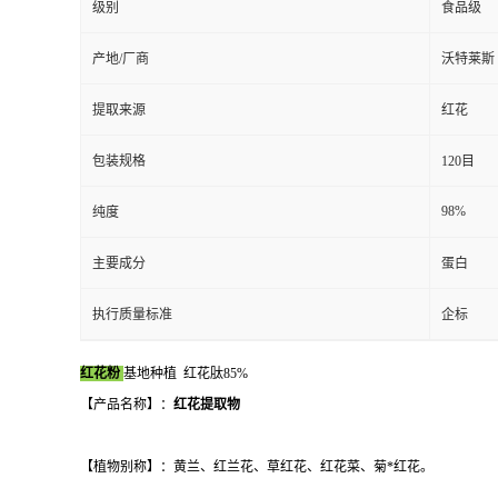
级别
食品级
产地/厂商
沃特莱斯
提取来源
红花
包装规格
120目
98%
纯度
主要成分
蛋白
执行质量标准
企标
红花粉
基地种植 红花肽85%
【产品名称】：
红花提取物
【植物别称】：黄兰、红兰花、草红花、红花菜、菊*红花。