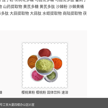
物
山药提取物
黄芪多糖
黄芪多肽
沙棘粉
沙棘黄桶
布多肽
大蒜提取物
大蒜肽
水蛭提取物
商陆提取物
茯
糖
樱桃果粉 樱桃粉 固体饮料 速溶
号工贸大厦四楼办公区05室