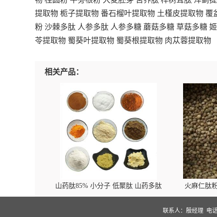
提取物
栀子提取物
番石榴叶提取物
土槿皮提取物
覆
粉
沙棘多肽
人参多肽
人参多糖
蘑菇多糖
草菇多糖
姬
苓提取物
蜀葵叶提取物
蜀葵根提取物
肉苁蓉提取物
相关产品：
山药肽85% 小分子 低聚肽 山药多肽
火麻仁肽粉
联系人：殷经理
电话：