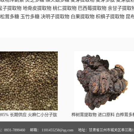
盆子提取物
地骨皮提取物
桃仁提取物
巴西莓提取物
余甘子提取
松茸多糖
玉竹多糖
决明子提取物
白果提取物
枳椇子提取物
昆
85% 长期供应 火麻仁小分子肽
桦树茸提取物 进口原料 白桦茸多
0931-7899460
邮箱：
1101455258@qq.com
地址：甘肃省兰州市城关区皋兰路1