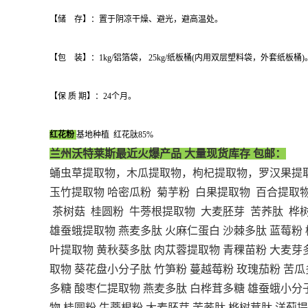
【储 存】：置于阴凉干燥、避光，避高温处。
【包 装】：1kg/铝箔袋， 25kg/纸板桶(内用双层塑料袋，外套纸板桶)
【保 质 期】：24个月。
红花粉
基地种植 红花肽85%
兰州沃特莱斯
最近火爆产品
大量现货库存
包邮
：
蛹虫草提取物，木瓜提取物，枸杞提取物，罗汉果提
玉竹提取物
哈密瓜粉 菊芋粉 白果提取物 百合提取物
茶树菇 桂圆粉 牛蒡根提取物 大麦胚芽 苦荞肽 桦
雄蚕蛾提取物
燕麦多肽
火麻仁蛋白
沙棘多肽
蓝莓粉
叶提取物
黄秋葵多肽
肉苁蓉提取物
青稞苗粉
大麦芽
取物
葵花盘小分子肽
竹笋粉
蔓越莓粉
玫瑰茄粉
苦瓜
多糖
酸枣仁提取物
燕麦多肽
白桦茸多糖
雄蚕蛾小分
物
桂圆粉
牛蒡根粉
大麦胚芽
苦荞肽
桦树茸肽
洋蓟提