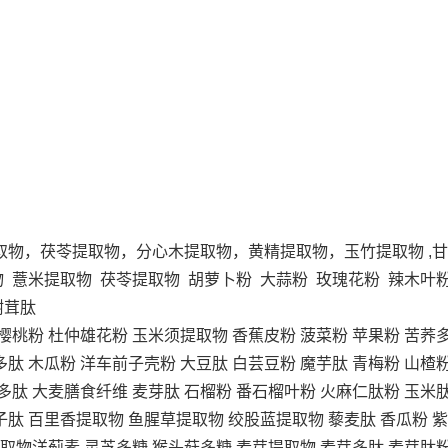
。
取物，茯苓提取物，分心木提取物，黄精提取物，玉竹提取物
,
 薏米提取物 茯苓提取物 胡萝卜粉 大蒜粉 玫瑰花粉 辣木叶粉
树茸肽
樱桃粉
杜仲雄花粉
玉米须提取物
香蕉皮粉
菠菜粉
苹果粉
苦荞
多肽
木瓜粉
洋车前子壳粉
大豆肽
白芸豆粉
魔芋肽
青梅粉
山楂
多肽
大麦膳食纤维
麦芽肽
石榴粉
番石榴叶粉
火麻仁肽粉
玉米
子肽
百里香提取物
鱼腥草提取物
绞股蓝提取物
藜麦肽
香瓜粉
紫
取物洋蓟素
灵芝多糖
猴头菇多糖
麦芽提取物
麦芽多肽
麦芽肽