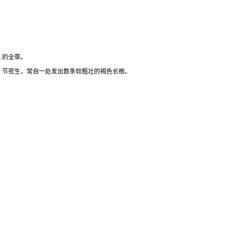
ck.的全草。
直，节密生，常自一处发出数条较粗壮的褐色长根。