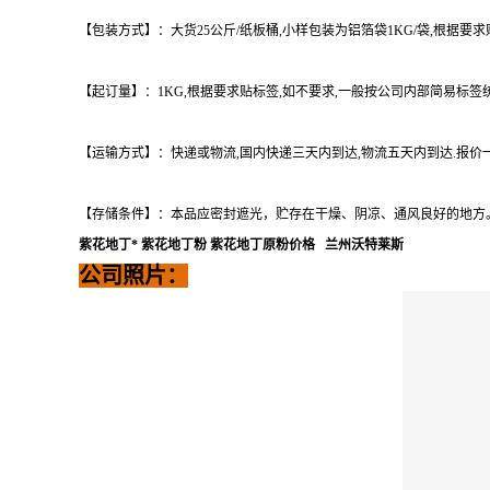
【包装方式】：大货25公斤/纸板桶,小样包装为铝箔袋1KG/袋,根据
【起订量】：1KG,根据要求贴标签,如不要求,一般按公司内部简易标签
【运输方式】：快递或物流,国内快递三天内到达,物流五天内到达.报价
【存储条件】：本品应密封遮光，贮存在干燥、阴凉、通风良好的地方
紫花地丁*
紫花地丁粉
紫花地丁原粉价格 兰州沃特莱斯
公司照片：