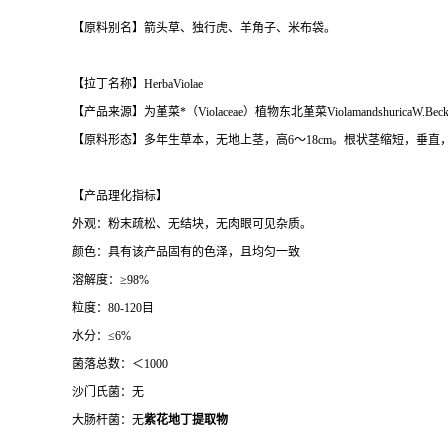
【原料别名】箭头草、独行虎、羊角子、米布袋。
【拉丁名称】HerbaViolae
【产品来源】为堇菜*（Violaceae）植物东北堇菜ViolamandshuricaW.Be
【原料形态】多年生草本，无地上茎，高6～18cm。根状茎缩短，垂
【产品理化指标】
外观：粉末疏松、无结块，无肉眼可见杂质。
颜色：具有该产品固有的色泽，且均匀一致
溶解度：≥98%
粒度：80-120目
水分：≤6%
菌落总数：＜1000
沙门氏菌：无
大肠杆菌：无
紫花地丁提取物