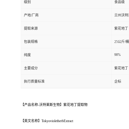
级别
食品级
产地/厂商
兰州沃特
提取来源
紫花地丁
包装规格
25公斤/桶
98%
纯度
主要成分
紫花地丁
执行质量标准
企标
【产品名称-沃特莱斯生物】紫花地丁提取物
【英文名称】TokyovioletherbExtract