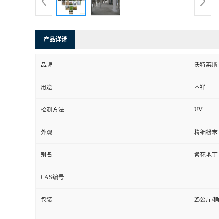
产品详请
品牌
沃特莱斯
用途
不祥
UV
检测方法
外观
精细粉末
别名
紫花地丁
CAS编号
包装
25公斤/桶