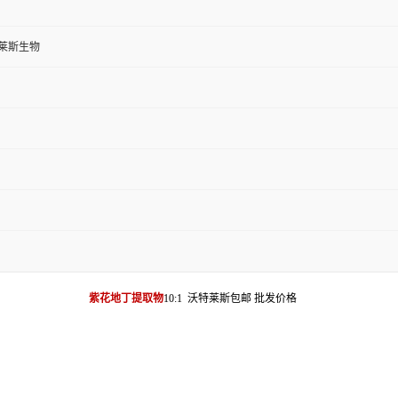
莱斯生物
紫花地丁提取物
10:1 沃特莱斯包邮 批发价格