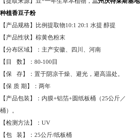
【提取来源】豆*一年生草本植物，
兰州沃特莱斯基地
种植香豆子粉
【产品规格】比例提取物10:1 20:1 水提 醇提
【产品性状】棕黄色粉末
【分布区域】：主产安徽、四川、河南
【目 数】：80-100目
【保 存】：置于阴凉干燥、避光，避高温处。
【保 质 期】：两年
【产品包装】：内膜+铝箔+圆纸板桶（25公斤／
桶）。
【检测方法】：UV
【包 装】：25公斤/纸板桶