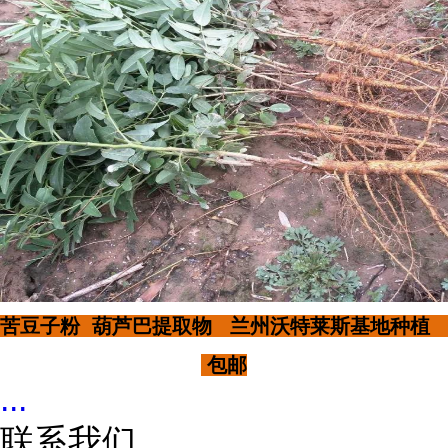
苦豆子粉 葫芦巴提取物 兰州沃特莱斯基地种植
包邮
...
联系我们