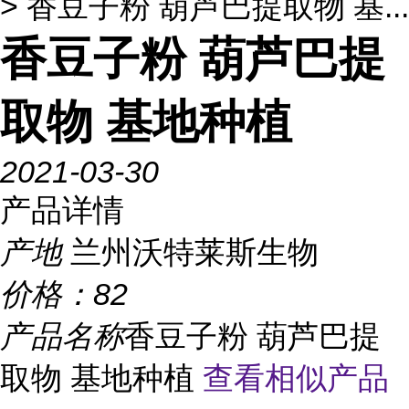
> 香豆子粉 葫芦巴提取物 基...
香豆子粉 葫芦巴提
取物 基地种植
2021-03-30
产品详情
产地
兰州沃特莱斯生物
价格：
82
产品名称
香豆子粉 葫芦巴提
取物 基地种植
查看相似产品