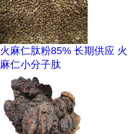
火麻仁肽粉85% 长期供应 火
麻仁小分子肽