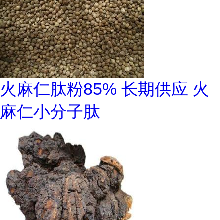
火麻仁肽粉85% 长期供应 火
麻仁小分子肽