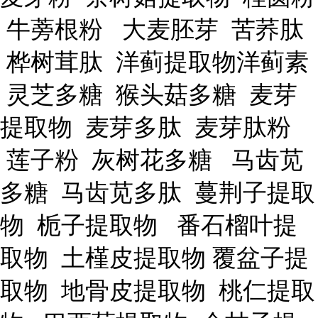
牛蒡根粉 大麦胚芽 苦荞肽
桦树茸肽 洋蓟提取物洋蓟素
灵芝多糖 猴头菇多糖 麦芽
提取物 麦芽多肽 麦芽肽粉
莲子粉 灰树花多糖 马齿苋
多糖 马齿苋多肽 蔓荆子提取
物 栀子提取物 番石榴叶提
取物 土槿皮提取物 覆盆子提
取物 地骨皮提取物 桃仁提取