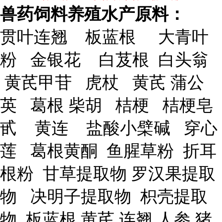
兽药饲料养殖水产原料：
贯叶连翘 板蓝根 大青叶
粉 金银花 白芨根 白头翁
黄芪甲苷 虎杖 黄芪 蒲公
英 葛根 柴胡 桔梗 桔梗皂
甙 黄连 盐酸小檗碱 穿心
莲 葛根黄酮 鱼腥草粉 折耳
根粉 甘草提取物 罗汉果提取
物 决明子提取物 枳壳提取
物 板蓝根 黄芪 连翘 人参 猪