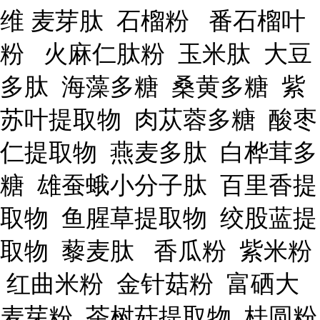
维 麦芽肽 石榴粉 番石榴叶
粉 火麻仁肽粉 玉米肽 大豆
多肽 海藻多糖 桑黄多糖 紫
苏叶提取物 肉苁蓉多糖 酸枣
仁提取物 燕麦多肽 白桦茸多
糖 雄蚕蛾小分子肽 百里香提
取物 鱼腥草提取物 绞股蓝提
取物 藜麦肽 香瓜粉 紫米粉
红曲米粉 金针菇粉 富硒大
麦芽粉 茶树菇提取物 桂圆粉