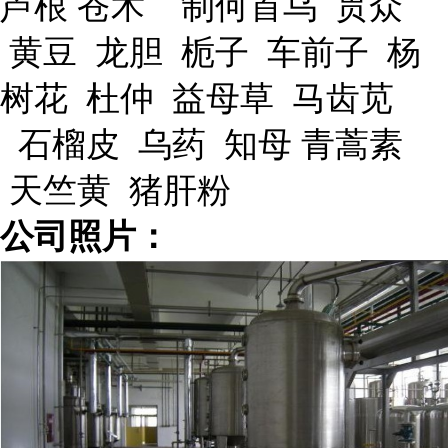
芦根 苍术 制何首乌 贯众
黄豆 龙胆 栀子 车前子 杨
树花 杜仲 益母草 马齿苋
石榴皮 乌药 知母 青蒿素
天竺黄 猪肝粉
公司照片：