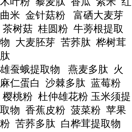
木叶粉 藜麦肽 香瓜 紫米 红
曲米 金针菇粉 富硒大麦芽
茶树菇 桂圆粉 牛蒡根提取
物 大麦胚芽 苦荞肽 桦树茸
肽
雄蚕蛾提取物 燕麦多肽 火
麻仁蛋白 沙棘多肽 蓝莓粉
樱桃粉 杜仲雄花粉 玉米须提
取物 香蕉皮粉 菠菜粉 苹果
粉 苦荞多肽 白桦茸提取物