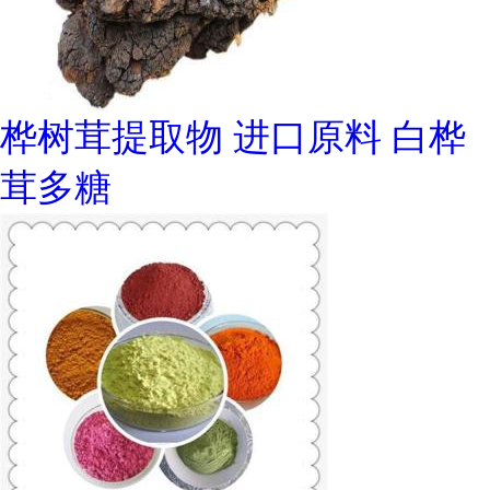
桦树茸提取物 进口原料 白桦
茸多糖