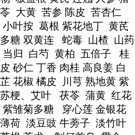
苓 大黄 苦参 陈皮 苦杏仁
小叶按 葛根 紫花地丁 黄芪
多糖 双黄连 蛇毒 山楂 山药
当归 白芍 黄柏 五倍子 桂
皮 砂仁 丁香 肉桂 高良姜 白
芷 花椒 橘皮 川芎 熟地黄 紫
苏梗、艾叶 茯苓 蒲黄 红花
紫雏菊多糖 穿心莲 金银花
薄荷 淡豆豉 牛蒡子 淡竹叶