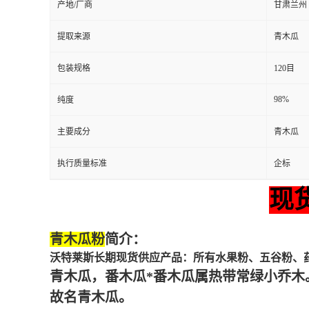
产地/厂商
甘肃兰州
提取来源
青木瓜
包装规格
120目
98%
纯度
主要成分
青木瓜
执行质量标准
企标
现
青木瓜粉
简介：
沃特莱斯长期现货供应产品：所有水果粉、五谷粉、药
青木瓜，番木瓜*番木瓜属热带常绿小乔木
故名青木瓜。