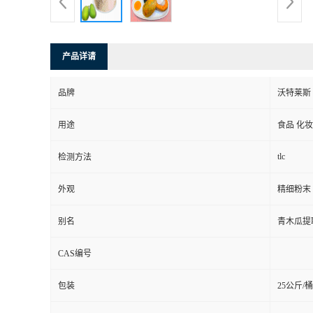
产品详请
品牌
沃特莱斯
用途
食品 化妆
tlc
检测方法
外观
精细粉末
别名
青木瓜提
CAS编号
包装
25公斤/桶