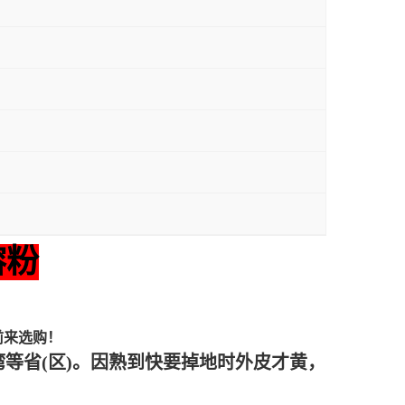
溶粉
前来选购！
等省(区)。因熟到快要掉地时外皮才黄，