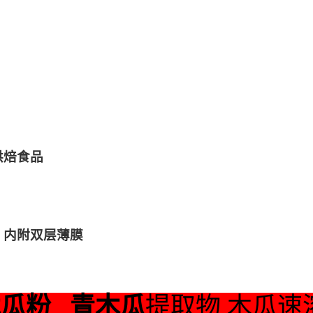
烘焙食品
，内附双层薄膜
木瓜粉
青木瓜
提取物 木瓜速