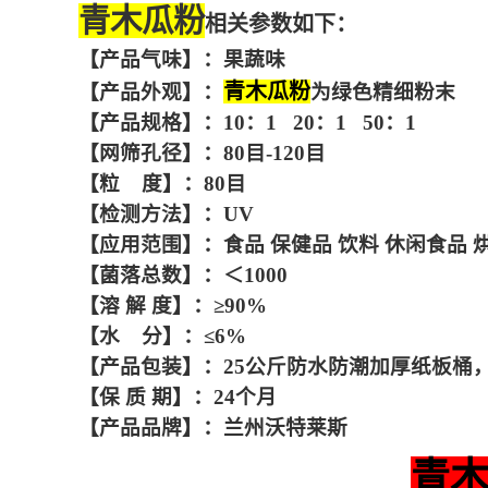
青木瓜粉
相关参数如下：
【产品气味】：果蔬味
青木瓜粉
【产品外观】：
为
绿色精细粉末
【产品规格】：10：1 20：1 50：1
【网筛孔径】：80目-120目
【粒 度】：80目
【检测方法】：UV
【应用范围】：食品 保健品 饮料 休闲食品 
【菌落总数】：＜1000
【溶 解 度】：≥90%
【水 分】：≤6%
【产品包装】：25公斤防水防潮加厚纸板桶
【保 质 期】：24个月
【产品品牌】：兰州沃特莱斯
青