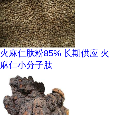
火麻仁肽粉85% 长期供应 火
麻仁小分子肽