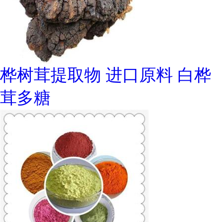
桦树茸提取物 进口原料 白桦
茸多糖