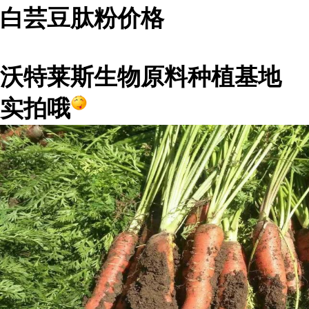
白芸豆肽粉价格
沃特莱斯生物原料种植基地
实拍哦