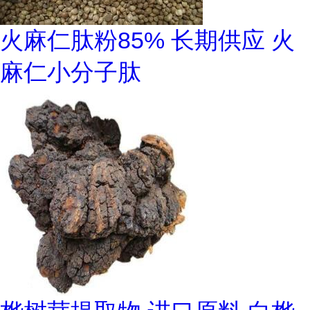
火麻仁肽粉85% 长期供应 火
麻仁小分子肽