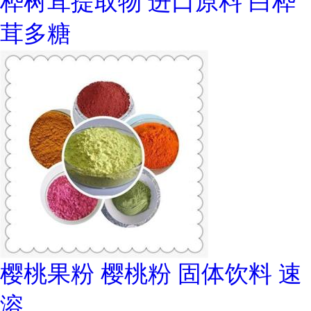
桦树茸提取物 进口原料 白桦
茸多糖
樱桃果粉 樱桃粉 固体饮料 速
溶