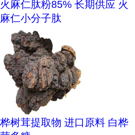
火麻仁肽粉85% 长期供应 火
麻仁小分子肽
桦树茸提取物 进口原料 白桦