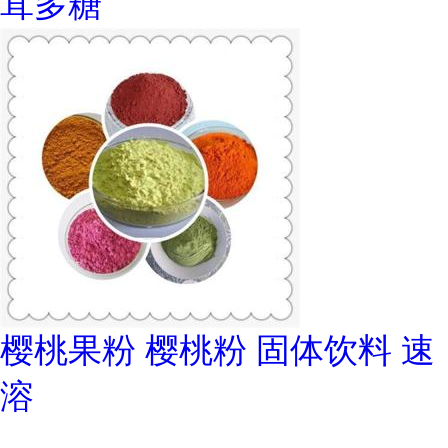
茸多糖
樱桃果粉 樱桃粉 固体饮料 速
溶