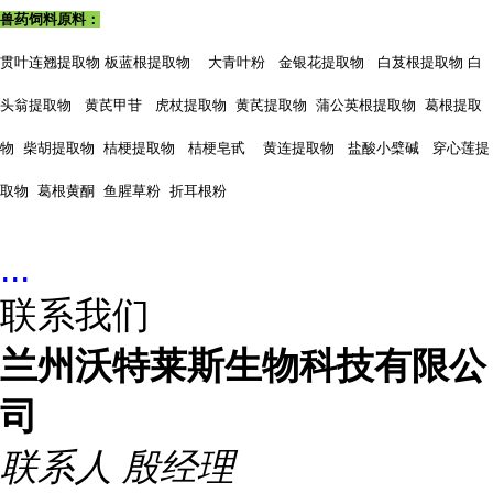
兽药饲料原料：
贯叶连翘提取物
板蓝根提取物 大青叶粉 金银花提取物 白芨根提取物 白
头翁提取物 黄芪甲苷 虎杖提取物 黄芪提取物 蒲公英根提取物 葛根提取
物 柴胡提取物 桔梗提取物 桔梗皂甙 黄连提取物 盐酸小檗碱 穿心莲提
取物 葛根黄酮 鱼腥草粉 折耳根粉
...
联系我们
兰州沃特莱斯生物科技有限公
司
联系人
殷经理