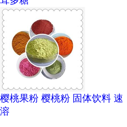
茸多糖
樱桃果粉 樱桃粉 固体饮料 速
溶