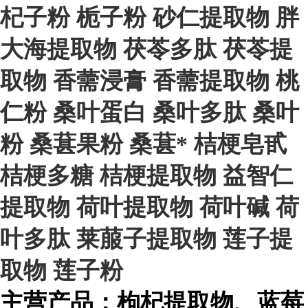
杞子粉
栀子粉
砂仁提取物
胖
大海提取物
茯苓多肽
茯苓提
取物
香薷浸膏
香薷提取物
桃
仁粉
桑叶蛋白
桑叶多肽
桑叶
粉
桑葚果粉
桑葚*
桔梗皂甙
桔梗多糖
桔梗提取物
益智仁
提取物
荷叶提取物
荷叶碱
荷
叶多肽
莱菔子提取物
莲子提
取物
莲子粉
主营产品：枸杞提取物、蓝莓