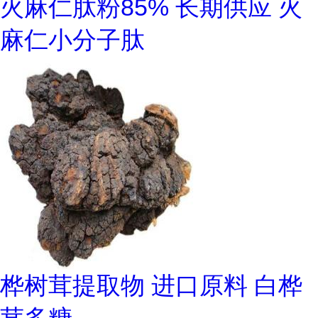
火麻仁肽粉85% 长期供应 火
麻仁小分子肽
桦树茸提取物 进口原料 白桦