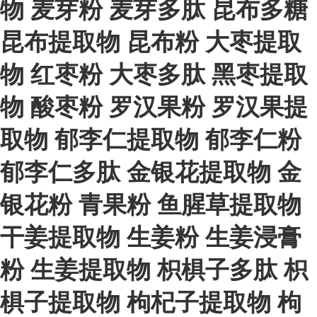
物
麦芽粉
麦芽多肽
昆布多糖
昆布提取物
昆布粉
大枣提取
物
红枣粉
大枣多肽
黑枣提取
物
酸枣粉
罗汉果粉
罗汉果提
取物
郁李仁提取物
郁李仁粉
郁李仁多肽
金银花提取物
金
银花粉
青果粉
鱼腥草提取物
干姜提取物
生姜粉
生姜浸膏
粉
生姜提取物
枳椇子多肽
枳
椇子提取物
枸杞子提取物
枸