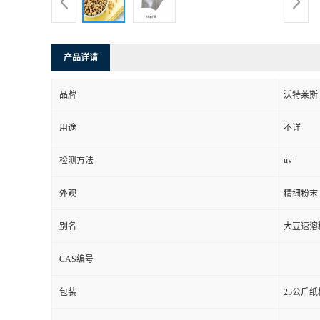
产品详请
品牌
沃特莱斯
用途
不详
uv
检测方法
外观
精细粉末
别名
大豆速溶
CAS编号
包装
25公斤