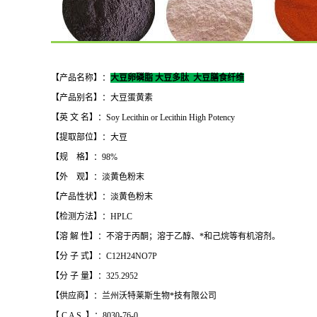
【产品名称】：
大豆卵磷脂 大豆多肽 大豆膳食纤维
【产品别名】：大豆蛋黄素
【英 文 名】：Soy Lecithin or Lecithin High Potency
【提取部位】：大豆
【规 格】：98%
【外 观】：淡黄色粉末
【产品性状】：淡黄色粉末
【检测方法】：HPLC
【溶 解 性】：不溶于丙酮；溶于乙醇、*和己烷等有机溶剂。
【分 子 式】：C12H24NO7P
【分 子 量】：325.2952
【供应商】：兰州沃特莱斯生物*技有限公司
【 C A S 】：8030-76-0