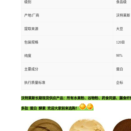
级别
食品级
产地/厂商
沃特莱斯
提取来源
大豆
包装规格
120目
98%
纯度
主要成分
蛋白
执行质量标准
企标
沃特莱斯长期现货供应产品：所有水果粉、谷物粉、药食同源、膳食纤
多肽 蛋白 酵素 欢迎大家前来选购！