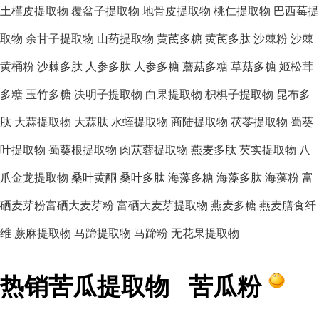
土槿皮提取物
覆盆子提取物
地骨皮提取物
桃仁提取物
巴西莓提
取物
余甘子提取物
山药提取物
黄芪多糖
黄芪多肽
沙棘粉
沙棘
黄桶粉
沙棘多肽
人参多肽
人参多糖
蘑菇多糖
草菇多糖
姬松茸
多糖
玉竹多糖
决明子提取物
白果提取物
枳椇子提取物
昆布多
肽
大蒜提取物
大蒜肽
水蛭提取物
商陆提取物
茯苓提取物
蜀葵
叶提取物
蜀葵根提取物
肉苁蓉提取物
燕麦多肽
芡实提取物
八
爪金龙提取物
桑叶黄酮
桑叶多肽
海藻多糖
海藻多肽
海藻粉
富
硒麦芽粉富硒大麦芽粉
富硒大麦芽提取物
燕麦多糖
燕麦膳食纤
维
蕨麻提取物
马蹄提取物
马蹄粉
无花果提取物
热销苦瓜提取物 苦瓜粉