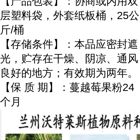
【产品包装】：协商或内用双
层塑料袋，外套纸板桶，25公
斤/桶
【存储条件】：本品应密封遮
光，贮存在干燥、阴凉、通风
良好的地方；有效期为两年。
【保 质 期】：蔓越莓果粉24
个月