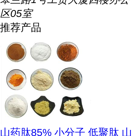
区05室
推荐产品
山药肽85% 小分子 低聚肽 山