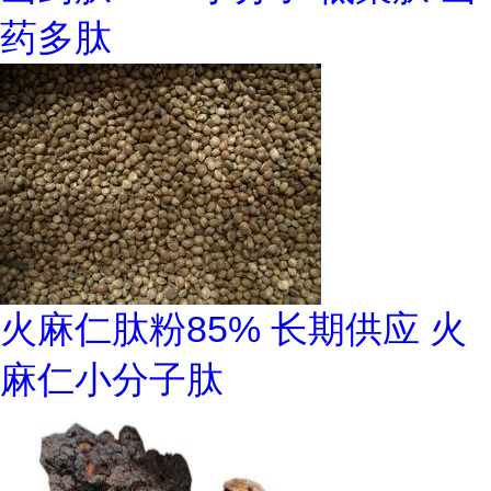
药多肽
火麻仁肽粉85% 长期供应 火
麻仁小分子肽