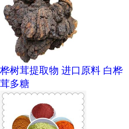
桦树茸提取物 进口原料 白桦
茸多糖