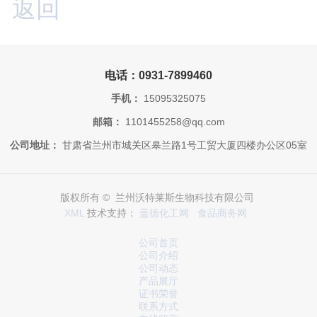
返回
电话：0931-7899460
手机：
15095325075
邮箱：
1101455258@qq.com
公司地址：
甘肃省兰州市城关区皋兰路1号工贸大厦四楼办公区05室
版权所有 © 兰州沃特莱斯生物科技有限公司
XML
技术支持：
盖德化工网
食品商务网
公司首页
公司介绍
公司动态
产品展厅
证书荣誉
联系方式