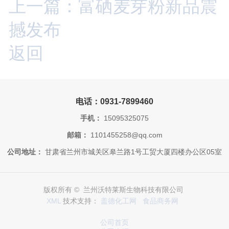
上一篇：富硒麦芽粉新品震
撼发布
返回
电话：0931-7899460
手机：
15095325075
邮箱：
1101455258@qq.com
公司地址：
甘肃省兰州市城关区皋兰路1号工贸大厦四楼办公区05室
版权所有 © 兰州沃特莱斯生物科技有限公司
XML
技术支持：
盖德化工网
食品商务网
公司首页